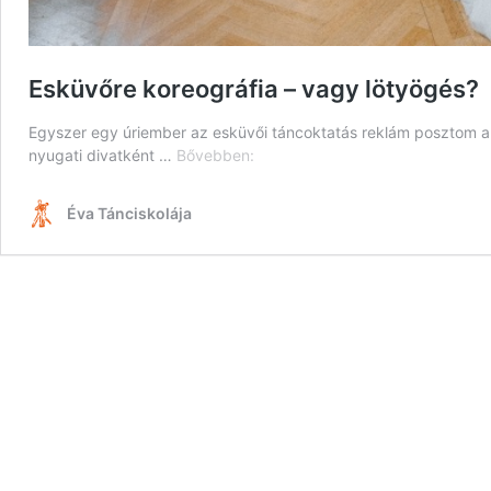
Esküvőre koreográfia – vagy lötyögés?
Egyszer egy úriember az esküvői táncoktatás reklám posztom a
Esküvőre
nyugati divatként …
Bővebben:
koreográfia
–
Éva Tánciskolája
vagy
lötyögés?