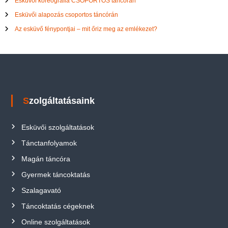
Esküvői koreográfia CSOPORTOS táncórán
Esküvői alapozás csoportos táncórán
Az esküvő fénypontjai – mit őriz meg az emlékezet?
Szolgáltatásaink
Esküvői szolgáltatások
Tánctanfolyamok
Magán táncóra
Gyermek táncoktatás
Szalagavató
Táncoktatás cégeknek
Online szolgáltatások