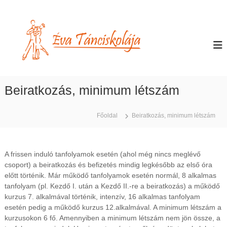
U
g
É
T
á
r
v
n
á
a
c
s
T
o
a
k
á
t
t
n
a
a
Beiratkozás, minimum létszám
c
t
r
á
t
i
s
a
s
B
Főoldal
Beiratkozás, minimum létszám
l
k
u
o
d
o
m
a
l
p
r
A frissen induló tanfolyamok esetén (ahol még nincs meglévő
á
e
a
csoport) a beiratkozás és befizetés mindig legkésőbb az első óra
s
j
előtt történik. Már működő tanfolyamok esetén normál, 8 alkalmas
t
a
tanfolyam (pl. Kezdő I. után a Kezdő II.-re a beiratkozás) a működő
e
kurzus 7. alkalmával történik, intenzív, 16 alkalmas tanfolyam
n
,
esetén pedig a működő kurzus 12.alkalmával. A minimum létszám a
P
kurzusokon 6 fő. Amennyiben a minimum létszám nem jön össze, a
e