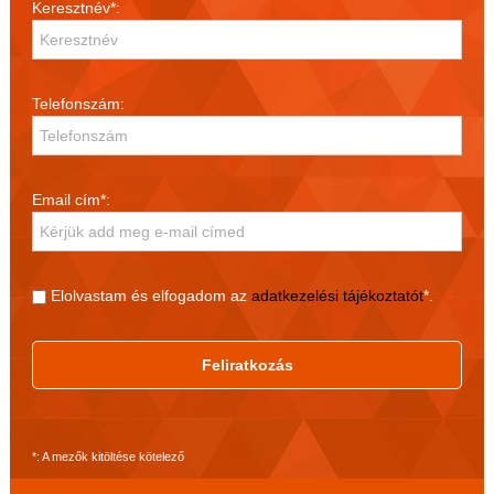
Keresztnév*:
Telefonszám:
Email cím*:
Elolvastam és elfogadom az
adatkezelési tájékoztatót
*.
Feliratkozás
*: A mezők kitöltése kötelező