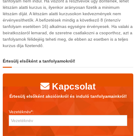
tanfolyam nem indul. Ha viszont a résztvevők úgy döntenek, lehet
s
létszám alatti kurzus is, ilyenkor arányosan fizetik a minimum
t
létszám díját. A létszám alatti kurzusokon kedvezmények nem
m
érvényesíthetők. A befizetések mindig a következő 8 (intenzív
e
g
tanfolyam esetében 16) alkalmas egységre érvényesek. Ha valaki a
y
beiratkozásról lemarad, de szeretne csatlakozni a csoporthoz, azt a
é
tanfolyamok félidejéig teheti meg, de ebben az esetben is a teljes
b
kurzus díja fizetendő.
e
n
é
Értesülj elsőként a tanfolyamokról!
s
o
n
l
Kapcsolat
i
n
Értesülj elsőként akcióinkról és induló tanfolyamainkról!
e
Vezetéknév*: