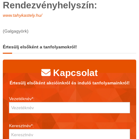
Rendezvényhelyszín:
www.tahykastely.hu/
(Galgagyörk)
Értesülj elsőként a tanfolyamokról!
Kapcsolat
Értesülj elsőként akcióinkról és induló tanfolyamainkról!
Vezetéknév*:
Keresztnév*: