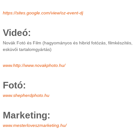
s
t
https://sites.google.com/view/oz-event-dj
m
e
g
Videó:
y
é
Novák Fotó és Film (hagyományos és hibrid fotózás, filmkészítés,
b
esküvői tartalomgyártás)
e
n
é
www.http://www.novakphoto.hu/
s
o
n
Fotó:
l
i
n
www.shepherdphoto.hu
e
Marketing:
www.mesterloveszmarketing.hu/