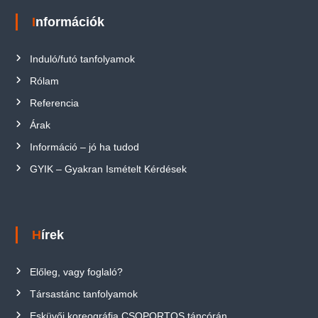
Információk
Induló/futó tanfolyamok
Rólam
Referencia
Árak
Információ – jó ha tudod
GYIK – Gyakran Ismételt Kérdések
Hírek
Előleg, vagy foglaló?
Társastánc tanfolyamok
Esküvői koreográfia CSOPORTOS táncórán