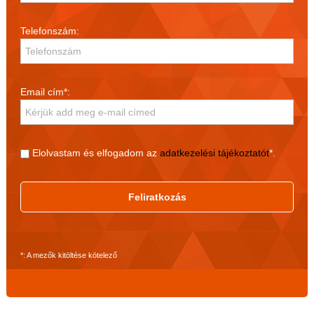
Telefonszám:
Email cím*:
Elolvastam és elfogadom az
adatkezelési tájékoztatót
*.
Feliratkozás
*: A mezők kitöltése kötelező