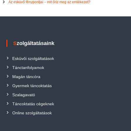
Az esküvő fénypontjai – mit őriz meg az emlékezet?
Szolgáltatásaink
Esküvői szolgáltatások
Tánctanfolyamok
Magán táncóra
Gyermek táncoktatás
Szalagavató
Táncoktatás cégeknek
Online szolgáltatások