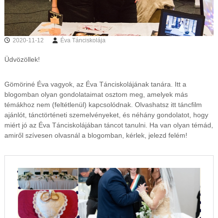
s
t
m
e
2020-11-12
Éva Tánciskolája
g
y
Üdvözöllek!
é
b
e
Gömöriné Éva vagyok, az Éva Tánciskolájának tanára. Itt a
n
blogomban olyan gondolataimat osztom meg, amelyek más
é
s
témákhoz nem (feltétlenül) kapcsolódnak. Olvashatsz itt táncfilm
o
ajánlót, tánctörténeti szemelvényeket, és néhány gondolatot, hogy
n
miért jó az Éva Tánciskolájában táncot tanulni. Ha van olyan témád,
l
amiről szívesen olvasnál a blogomban, kérlek, jelezd felém!
i
n
e