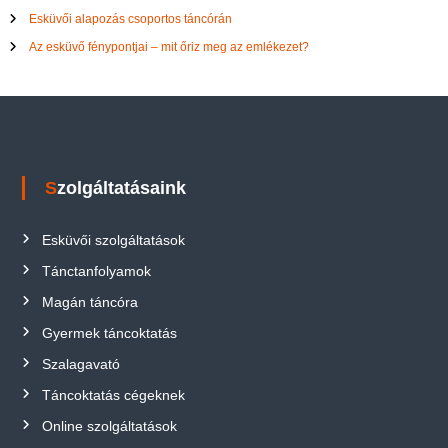
Esküvői alapozás csoportos táncórán
Az esküvő fénypontjai – mit őriz meg az emlékezet?
Szolgáltatásaink
Esküvői szolgáltatások
Tánctanfolyamok
Magán táncóra
Gyermek táncoktatás
Szalagavató
Táncoktatás cégeknek
Online szolgáltatások