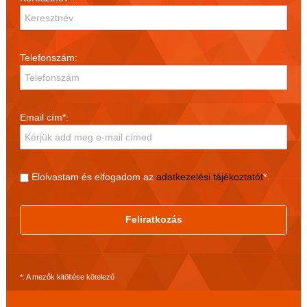
Telefonszám:
Email cím*:
Elolvastam és elfogadom az
adatkezelési tájékoztatót
*.
Feliratkozás
*: A mezők kitöltése kötelező