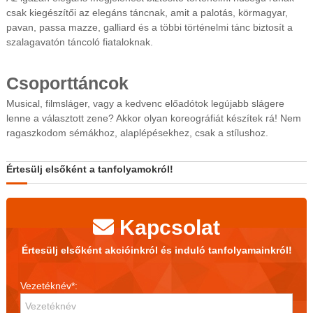
csak kiegészítői az elegáns táncnak, amit a palotás, körmagyar,
pavan, passa mazze, galliard és a többi történelmi tánc biztosít a
szalagavatón táncoló fiataloknak.
Csoporttáncok
Musical, filmsláger, vagy a kedvenc előadótok legújabb slágere
lenne a választott zene? Akkor olyan koreográfiát készítek rá! Nem
ragaszkodom sémákhoz, alaplépésekhez, csak a stílushoz.
Értesülj elsőként a tanfolyamokról!
Kapcsolat
Értesülj elsőként akcióinkról és induló tanfolyamainkról!
Vezetéknév*: