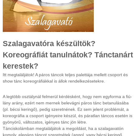
s
t
m
e
g
y
é
Szalagavatóra készültök?
b
e
Koreográfiát tanulnátok? Tánctanárt
n
é
kerestek?
s
o
Itt megtaláljátok! A páros táncok teljes palettája mellett csoport és
n
l
show tánc koreográfiákkal is állok rendelkezésetekre.
i
n
A legtöbb osztálynál felmerül kérdésként, hogy nem egyforma a fiú-
e
lány arány, ezért nem mernek belevágni páros tánc betanulásába
(pl. bécsi keringő), pedig szeretnének. Ez sem jelent problémát, a
koreográfia a csoport igényeire készül, és páratlan táncos esetén is
gyönyörű, változatos, igényes tánc jön létre.
Tánciskolámban megtaláljátok a megoldást, ha a szalagavatón
komoly, elegáns táncot szeretnétek (angol, vagy bécsi keringő,