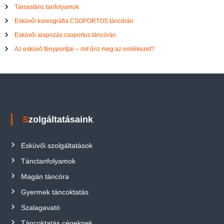
Társastánc tanfolyamok
Esküvői koreográfia CSOPORTOS táncórán
Esküvői alapozás csoportos táncórán
Az esküvő fénypontjai – mit őriz meg az emlékezet?
Szolgáltatásaink
Esküvői szolgáltatások
Tánctanfolyamok
Magán táncóra
Gyermek táncoktatás
Szalagavató
Táncoktatás cégeknek