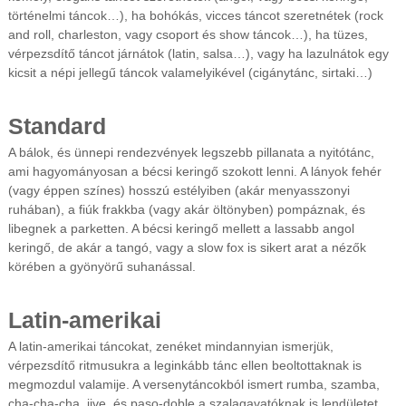
történelmi táncok…), ha bohókás, vicces táncot szeretnétek (rock
and roll, charleston, vagy csoport és show táncok…), ha tüzes,
vérpezsdítő táncot járnátok (latin, salsa…), vagy ha lazulnátok egy
kicsit a népi jellegű táncok valamelyikével (cigánytánc, sirtaki…)
Standard
A bálok, és ünnepi rendezvények legszebb pillanata a nyitótánc,
ami hagyományosan a bécsi keringő szokott lenni. A lányok fehér
(vagy éppen színes) hosszú estélyiben (akár menyasszonyi
ruhában), a fiúk frakkba (vagy akár öltönyben) pompáznak, és
libegnek a parketten. A bécsi keringő mellett a lassabb angol
keringő, de akár a tangó, vagy a slow fox is sikert arat a nézők
körében a gyönyörű suhanással.
Latin-amerikai
A latin-amerikai táncokat, zenéket mindannyian ismerjük,
vérpezsdítő ritmusukra a leginkább tánc ellen beoltottaknak is
megmozdul valamije. A versenytáncokból ismert rumba, szamba,
cha-cha-cha, jive, és paso-doble a szalagavatóknak is lendületet