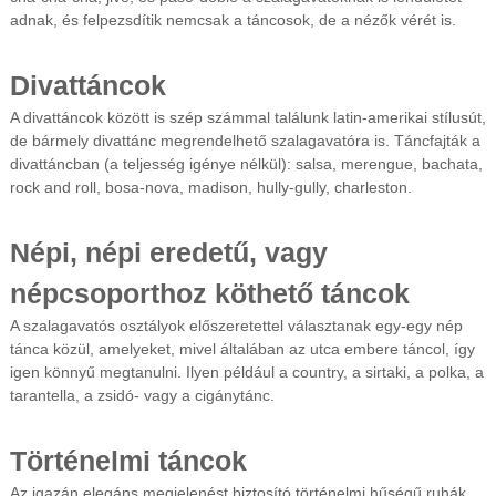
adnak, és felpezsdítik nemcsak a táncosok, de a nézők vérét is.
Divattáncok
A divattáncok között is szép számmal találunk latin-amerikai stílusút,
de bármely divattánc megrendelhető szalagavatóra is. Táncfajták a
divattáncban (a teljesség igénye nélkül): salsa, merengue, bachata,
rock and roll, bosa-nova, madison, hully-gully, charleston.
Népi, népi eredetű, vagy
népcsoporthoz köthető táncok
A szalagavatós osztályok előszeretettel választanak egy-egy nép
tánca közül, amelyeket, mivel általában az utca embere táncol, így
igen könnyű megtanulni. Ilyen például a country, a sirtaki, a polka, a
tarantella, a zsidó- vagy a cigánytánc.
Történelmi táncok
Az igazán elegáns megjelenést biztosító történelmi hűségű ruhák