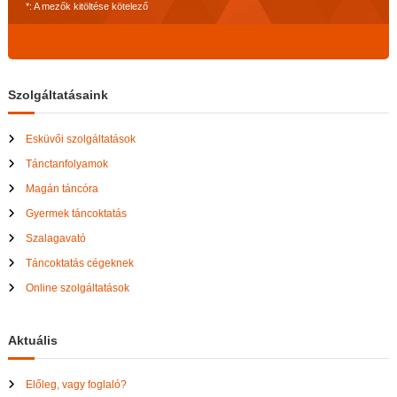
*: A mezők kitöltése kötelező
Szolgáltatásaink
Esküvői szolgáltatások
Tánctanfolyamok
Magán táncóra
Gyermek táncoktatás
Szalagavató
Táncoktatás cégeknek
Online szolgáltatások
Aktuális
Előleg, vagy foglaló?