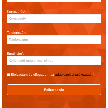
Keresztnév*:
Telefonszám:
Email cím*:
Elolvastam és elfogadom az
adatkezelési tájékoztatót
*.
Feliratkozás