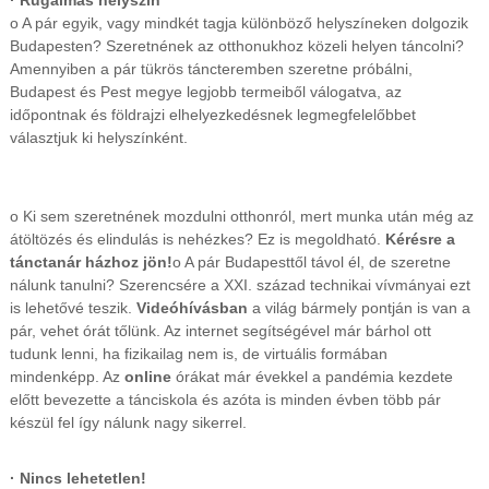
· Rugalmas helyszín
o A pár egyik, vagy mindkét tagja különböző helyszíneken dolgozik
Budapesten? Szeretnének az otthonukhoz közeli helyen táncolni?
Amennyiben a pár tükrös táncteremben szeretne próbálni,
Budapest és Pest megye legjobb termeiből válogatva, az
időpontnak és földrajzi elhelyezkedésnek legmegfelelőbbet
választjuk ki helyszínként.
o Ki sem szeretnének mozdulni otthonról, mert munka után még az
átöltözés és elindulás is nehézkes? Ez is megoldható.
Kérésre a
tánctanár házhoz jön!
o A pár Budapesttől távol él, de szeretne
nálunk tanulni? Szerencsére a XXI. század technikai vívmányai ezt
is lehetővé teszik.
Videóhívásban
a világ bármely pontján is van a
pár, vehet órát tőlünk. Az internet segítségével már bárhol ott
tudunk lenni, ha fizikailag nem is, de virtuális formában
mindenképp. Az
online
órákat már évekkel a pandémia kezdete
előtt bevezette a tánciskola és azóta is minden évben több pár
készül fel így nálunk nagy sikerrel.
· Nincs lehetetlen!