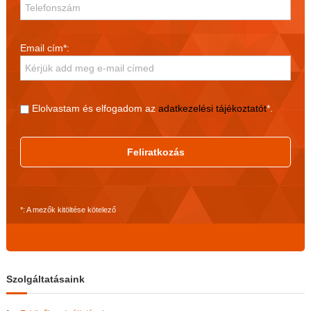
Email cím*:
Elolvastam és elfogadom az
adatkezelési tájékoztatót
*.
Feliratkozás
*: A mezők kitöltése kötelező
Szolgáltatásaink