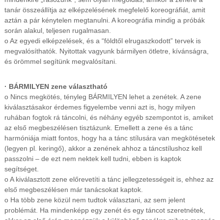
tanár összeállítja az elképzelésének megfelelő koreográfiát, amit
aztán a pár kénytelen megtanulni. A koreográfia mindig a próbák
során alakul, teljesen rugalmasan.
o Az egyedi elképzelések, és a “földtől elrugaszkodott” tervek is
megvalósíthatók. Nyitottak vagyunk bármilyen ötletre, kívánságra,
és örömmel segítünk megvalósítani.
· BÁRMILYEN zene választható
o Nincs megkötés, tényleg BÁRMILYEN lehet a zenétek. A zene
kiválasztásakor érdemes figyelembe venni azt is, hogy milyen
ruhában fogtok rá táncolni, és néhány egyéb szempontot is, amiket
az első megbeszélésen tisztázunk. Emellett a zene és a tánc
harmóniája miatt fontos, hogy ha a tánc stílusára van megkötésetek
(legyen pl. keringő), akkor a zenének ahhoz a táncstílushoz kell
passzolni – de ezt nem nektek kell tudni, ebben is kaptok
segítséget.
o A kiválasztott zene előrevetíti a tánc jellegzetességeit is, ehhez az
első megbeszélésen már tanácsokat kaptok.
o Ha több zene közül nem tudtok választani, az sem jelent
problémát. Ha mindenképp egy zenét és egy táncot szeretnétek,