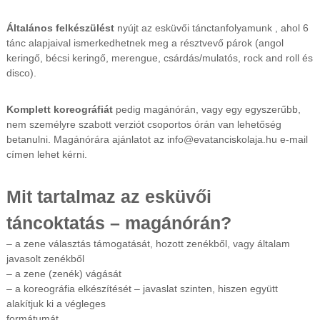
Általános felkészülést
nyújt az esküvői tánctanfolyamunk , ahol 6
tánc alapjaival ismerkedhetnek meg a résztvevő párok (angol
keringő, bécsi keringő, merengue, csárdás/mulatós, rock and roll és
disco).
Komplett koreográfiát
pedig magánórán, vagy egy egyszerűbb,
nem személyre szabott verziót csoportos órán van lehetőség
betanulni. Magánórára ajánlatot az info@evatanciskolaja.hu e-mail
címen lehet kérni.
Mit tartalmaz az esküvői
táncoktatás – magánórán?
– a zene választás támogatását, hozott zenékből, vagy általam
javasolt zenékből
– a zene (zenék) vágását
– a koreográfia elkészítését – javaslat szinten, hiszen együtt
alakítjuk ki a végleges
formátumát