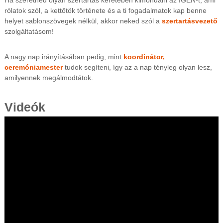
Ha szeretnéd olyan szertartás keretében kimondani az IGEN-t, ami
rólatok szól, a kettőtök története és a ti fogadalmatok kap benne
helyet sablonszövegek nélkül, akkor neked szól a
szertartásvezető
szolgáltatásom!
A nagy nap irányításában pedig, mint
koordinátor,
ceremóniamester
tudok segíteni, így az a nap tényleg olyan lesz,
amilyennek megálmodtátok.
Videók