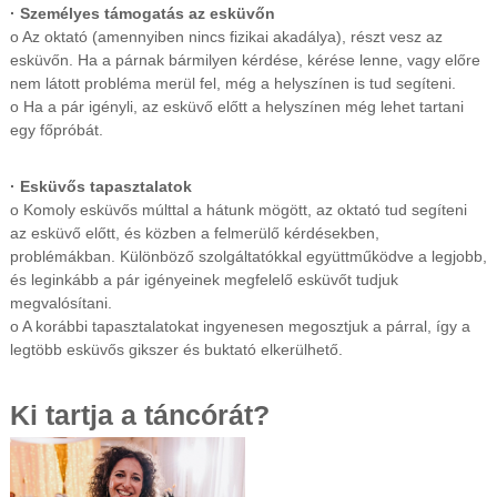
· Személyes támogatás az esküvőn
o Az oktató (amennyiben nincs fizikai akadálya), részt vesz az
esküvőn. Ha a párnak bármilyen kérdése, kérése lenne, vagy előre
nem látott probléma merül fel, még a helyszínen is tud segíteni.
o Ha a pár igényli, az esküvő előtt a helyszínen még lehet tartani
egy főpróbát.
· Esküvős tapasztalatok
o Komoly esküvős múlttal a hátunk mögött, az oktató tud segíteni
az esküvő előtt, és közben a felmerülő kérdésekben,
problémákban. Különböző szolgáltatókkal együttműködve a legjobb,
és leginkább a pár igényeinek megfelelő esküvőt tudjuk
megvalósítani.
o A korábbi tapasztalatokat ingyenesen megosztjuk a párral, így a
legtöbb esküvős gikszer és buktató elkerülhető.
Ki tartja a táncórát?