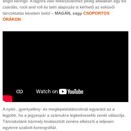
angol keringő. A lagzira való felkészüléshez pedig általában egy kis
s
csárdás, rock and roll és latin alapozás is kérhető az esküvői
t
táncoktatás keretein belül –
MAGÁN, vagy
CSOPORTOS
m
ÓRÁKON
e
g
y
é
b
e
n
é
s
o
n
l
i
n
e
A nyitó-, gyertyafény- és meglepetéstáncoknál egyaránt az a
legjobb, ha a jegyespár a számukra legkedvesebb zenét választja.
Tánciskolánk bármely kiválasztott zenére elkészíti a teljesen
egyénre szabott koreográfiát.