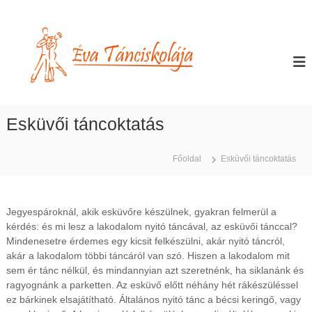
U
g
É
T
á
r
v
n
á
a
c
s
T
o
a
k
á
t
t
n
a
a
Esküvői táncoktatás
c
t
r
á
t
i
s
a
s
B
Főoldal
Esküvői táncoktatás
l
k
u
o
d
o
m
a
l
p
r
Jegyespároknál, akik esküvőre készülnek, gyakran felmerül a
á
e
a
kérdés: és mi lesz a lakodalom nyitó táncával, az esküvői tánccal?
s
j
Mindenesetre érdemes egy kicsit felkészülni, akár nyitó táncról,
t
a
akár a lakodalom többi táncáról van szó. Hiszen a lakodalom mit
e
sem ér tánc nélkül, és mindannyian azt szeretnénk, ha siklanánk és
n
,
ragyognánk a parketten. Az esküvő előtt néhány hét rákészüléssel
P
ez bárkinek elsajátítható. Általános nyitó tánc a bécsi keringő, vagy
e