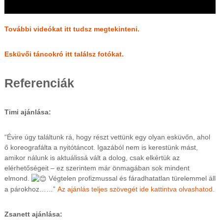
További videókat itt tudsz megtekinteni.
Esküvői táncokró itt találsz fotókat.
Referenciák
Timi ajánlása:
“Évire úgy találtunk rá, hogy részt vettünk egy olyan esküvőn, ahol
ő koreografálta a nyitótáncot. Igazából nem is kerestünk mást,
amikor nálunk is aktuálissá vált a dolog, csak elkértük az
elérhetőségeit – ez szerintem már önmagában sok mindent
elmond.
Végtelen profizmussal és fáradhatatlan türelemmel áll
a párokhoz……”
Az ajánlás teljes szövegét ide kattintva olvashatod.
Zsanett ajánlása: