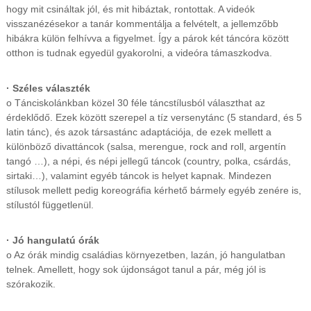
hogy mit csináltak jól, és mit hibáztak, rontottak. A videók
visszanézésekor a tanár kommentálja a felvételt, a jellemzőbb
hibákra külön felhívva a figyelmet. Így a párok két táncóra között
otthon is tudnak egyedül gyakorolni, a videóra támaszkodva.
· Széles választék
o Tánciskolánkban közel 30 féle táncstílusból választhat az
érdeklődő. Ezek között szerepel a tíz versenytánc (5 standard, és 5
latin tánc), és azok társastánc adaptációja, de ezek mellett a
különböző divattáncok (salsa, merengue, rock and roll, argentín
tangó …), a népi, és népi jellegű táncok (country, polka, csárdás,
sirtaki…), valamint egyéb táncok is helyet kapnak. Mindezen
stílusok mellett pedig koreográfia kérhető bármely egyéb zenére is,
stílustól függetlenül.
· Jó hangulatú órák
o Az órák mindig családias környezetben, lazán, jó hangulatban
telnek. Amellett, hogy sok újdonságot tanul a pár, még jól is
szórakozik.