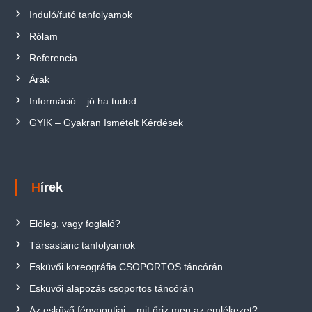
Induló/futó tanfolyamok
Rólam
Referencia
Árak
Információ – jó ha tudod
GYIK – Gyakran Ismételt Kérdések
Hírek
Előleg, vagy foglaló?
Társastánc tanfolyamok
Esküvői koreográfia CSOPORTOS táncórán
Esküvői alapozás csoportos táncórán
Az esküvő fénypontjai – mit őriz meg az emlékezet?