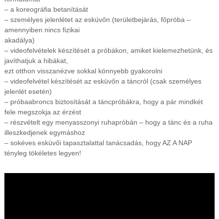
– a koreográfia betanítását
– személyes jelenlétet az esküvőn (területbejárás, főpróba –
amennyiben nincs fizikai
akadálya)
– videofelvételek készítését a próbákon, amiket kielemezhetünk, és
javíthatjuk a hibákat,
ezt otthon visszanézve sokkal könnyebb gyakorolni
– videofelvétel készítését az esküvőn a táncról (csak személyes
jelenlét esetén)
– próbaabroncs biztosítását a táncpróbákra, hogy a pár mindkét
fele megszokja az érzést
– részvételt egy menyasszonyi ruhapróbán – hogy a tánc és a ruha
illeszkedjenek egymáshoz
– sokéves esküvői tapasztalattal tanácsadás, hogy AZ A NAP
tényleg tökéletes legyen!