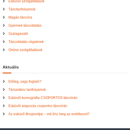
Esküvői szolgáltatások
Tánctanfolyamok
Magán táncóra
Gyermek táncoktatás
Szalagavató
Táncoktatás cégeknek
Online szolgáltatások
Aktuális
Előleg, vagy foglaló?
Társastánc tanfolyamok
Esküvői koreográfia CSOPORTOS táncórán
Esküvői alapozás csoportos táncórán
Az esküvő fénypontjai – mit őriz meg az emlékezet?