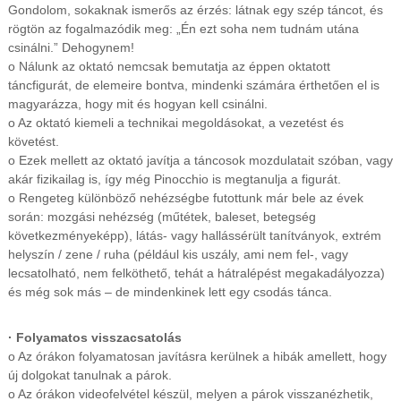
Gondolom, sokaknak ismerős az érzés: látnak egy szép táncot, és
rögtön az fogalmazódik meg: „Én ezt soha nem tudnám utána
csinálni.” Dehogynem!
o Nálunk az oktató nemcsak bemutatja az éppen oktatott
táncfigurát, de elemeire bontva, mindenki számára érthetően el is
magyarázza, hogy mit és hogyan kell csinálni.
o Az oktató kiemeli a technikai megoldásokat, a vezetést és
követést.
o Ezek mellett az oktató javítja a táncosok mozdulatait szóban, vagy
akár fizikailag is, így még Pinocchio is megtanulja a figurát.
o Rengeteg különböző nehézségbe futottunk már bele az évek
során: mozgási nehézség (műtétek, baleset, betegség
következményeképp), látás- vagy hallássérült tanítványok, extrém
helyszín / zene / ruha (például kis uszály, ami nem fel-, vagy
lecsatolható, nem felköthető, tehát a hátralépést megakadályozza)
és még sok más – de mindenkinek lett egy csodás tánca.
· Folyamatos visszacsatolás
o Az órákon folyamatosan javításra kerülnek a hibák amellett, hogy
új dolgokat tanulnak a párok.
o Az órákon videofelvétel készül, melyen a párok visszanézhetik,