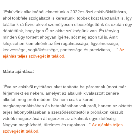
“Esküvőnk alkalmából elmentünk a 2022es őszi esküvőkiállításra,
ahol többféle szolgáltatót is kerestünk, többek közt tánctanárt is. Így
találtunk rá Évire akivel személyesen elbeszélgettünk és ezután úgy
döntöttünk, hogy igen Ő az akire szükségünk van. És tényleg
minden úgy történt ahogyan ígérte, sőt még azon túl is. Amit
kifejezetten kiemelnénk az Évi rugalmassága, figyelmessége,
kedvessége, segítőkészsége, pontossága és precizitasa, …”
Az
ajánlás teljes szövegét itt találod.
Márta ajánlása:
“Éva az esküvői nyitótáncunkat tanította be páromnak (most már
férjemnek) és nekem, amelyet az általunk kiválasztott zenére
alkotott meg profi módon. De nem csak a koreó
megkomponálásában és betanításában volt profi, hanem az oktatás
teljes lebonyolításában a szerződéskötéstől a próbákon készült
videók megosztásán át egészen az alkalmak egyeztetéséig.
Nagyon megbízható, türelmes és rugalmas…”
Az ajánlás teljes
szövegét itt találod.