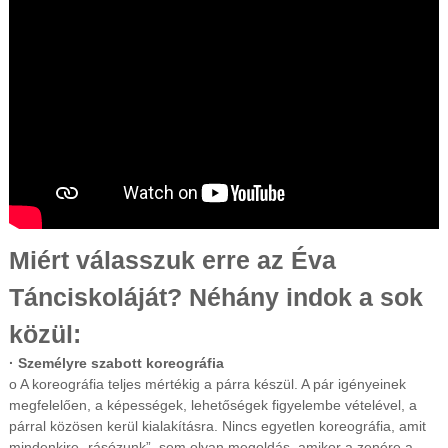
Miért válasszuk erre az Éva
Tánciskoláját? Néhány indok a sok
közül:
· Személyre szabott koreográfia
o A koreográfia teljes mértékig a párra készül. A pár igényeinek
megfelelően, a képességek, lehetőségek figyelembe vételével, a
párral közösen kerül kialakításra. Nincs egyetlen koreográfia, amit
mindenkire „rásózunk”, sem olyan megoldás, amikor a zenére a