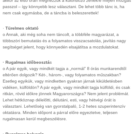
akkor az első órán megnézzük a különböző zenékre milyen mozgás
passzol – így könnyebb lesz választani. De lehet több tánc is, ha
nem csak egymásba, de a táncba is beleszerettek!
·
Türelmes oktató
o Annak, aki még soha nem táncolt, a többféle magyarázat, a
többszöri bemutatás és a folyamatos visszacsatolás, javítás nagy
segítséget jelent, hogy könnyedén elsajátítsa a mozdulatokat.
· Rugalmas időbeosztá
s
o A pár egyik, vagy mindkét tagja a „normál” 8 órás munkarendtől
eltérően dolgozik? Két-, három-, vagy folyamatos műszakban?
Esetleg egyikük, vagy mindketten gyakran járnak kiküldetésben
vidéken, külföldön? A pár egyik, vagy mindkét tagja külföldi, és csak
ritkán, rövid időkre jönnek Magyarországra? Nem jelent problémát.
Lehet hétköznap délelőtti, délutáni, esti, vagy hétvégi órát is
választani. Lehetőség van gyorstalpaló, 1-2 hetes szuperintenzív
oktatásra. Minden időpont a párral előre egyeztetve, teljesen
rugalmasan kerül megbeszélésre.