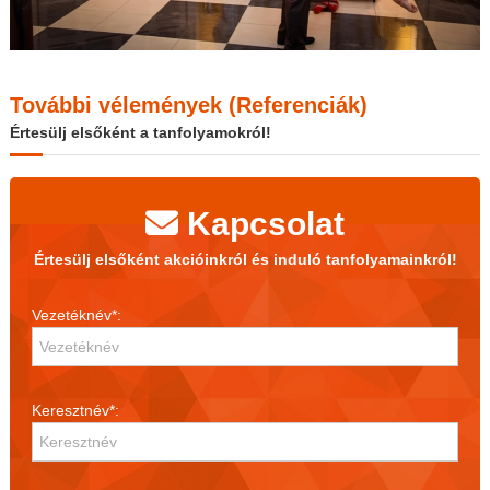
További vélemények (Referenciák)
Értesülj elsőként a tanfolyamokról!
Kapcsolat
Értesülj elsőként akcióinkról és induló tanfolyamainkról!
Vezetéknév*:
Keresztnév*: