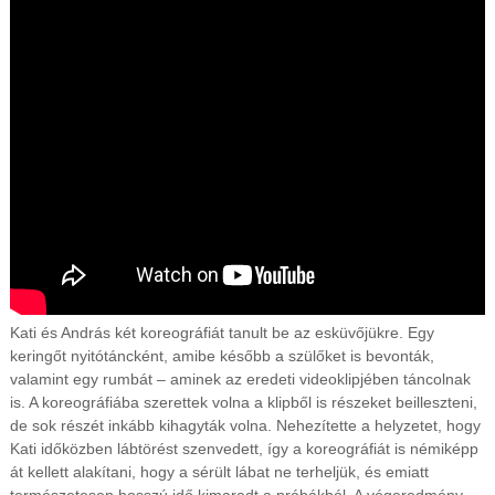
s
t
m
e
g
y
é
b
e
n
é
s
o
n
l
i
Kati és András két koreográfiát tanult be az esküvőjükre. Egy
n
e
keringőt nyitótáncként, amibe később a szülőket is bevonták,
valamint egy rumbát – aminek az eredeti videoklipjében táncolnak
is. A koreográfiába szerettek volna a klipből is részeket beilleszteni,
de sok részét inkább kihagyták volna. Nehezítette a helyzetet, hogy
Kati időközben lábtörést szenvedett, így a koreográfiát is némiképp
át kellett alakítani, hogy a sérült lábat ne terheljük, és emiatt