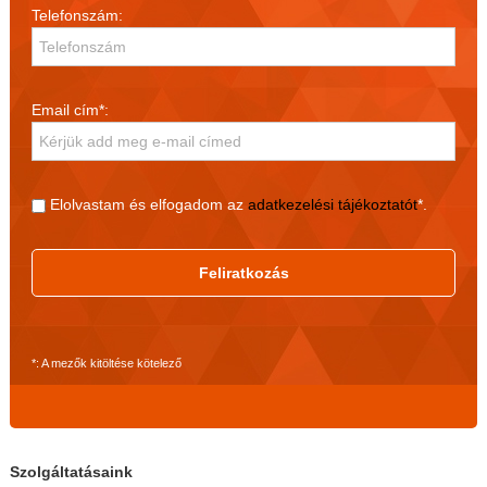
Telefonszám:
Email cím*:
Elolvastam és elfogadom az
adatkezelési tájékoztatót
*.
Feliratkozás
*: A mezők kitöltése kötelező
Szolgáltatásaink