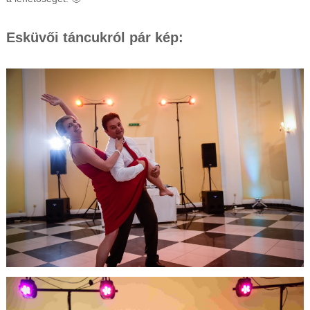
Esküvői táncukról pár kép: