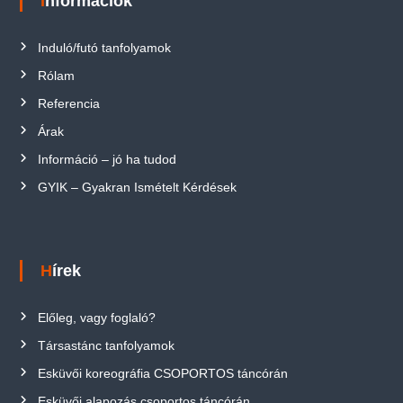
Információk
Induló/futó tanfolyamok
Rólam
Referencia
Árak
Információ – jó ha tudod
GYIK – Gyakran Ismételt Kérdések
Hírek
Előleg, vagy foglaló?
Társastánc tanfolyamok
Esküvői koreográfia CSOPORTOS táncórán
Esküvői alapozás csoportos táncórán