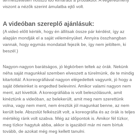
természetesen hosszú idő kimaradt a próbákból. A végeredmény
viszont a nézők szerint ámulatba ejtő volt.
A videóban szereplő ajánlásuk:
(A videó előtt kérték, hogy én állítsak össze pár kérdést, így az
alapján mondják el a saját véleményüket. Annyira összhangban
vannak, hogy egymás mondatait fejezik be, így nem jelöltem, ki
beszél.)
Nagyon-nagyon barátságos, jó légkörben teltek az órák. Nekünk
néha saját magunkkal szemben elveszett a türelmünk, de te mindig
kitartottál. A koreográfiával nagyon elégedettek vagyunk, jó hogy a
saját ötleteinket is engedted belevinni. Amikor valami nagyon nem
ment, azt kivettük. A koreográfiába is volt beleszólásunk, amit
kinéztünk a videóban, az belekerült, amit meg nem szerettünk
volna, vagy nem ment, nem éreztük jól magunkat benne, az nem
került bele. Abszolút felkészült volt, a koreográfia és az órák is teljes
mértékig ránk volt szabva. Még az időpontok is. Amikor fél tízkor,
meg tízkor hagytuk abba, akkor is igazából már mi nem bírtuk
tovább, de azokat még meg kellett tanulni.