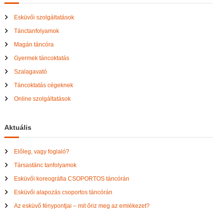
Esküvői szolgáltatások
Tánctanfolyamok
Magán táncóra
Gyermek táncoktatás
Szalagavató
Táncoktatás cégeknek
Online szolgáltatások
Aktuális
Előleg, vagy foglaló?
Társastánc tanfolyamok
Esküvői koreográfia CSOPORTOS táncórán
Esküvői alapozás csoportos táncórán
Az esküvő fénypontjai – mit őriz meg az emlékezet?