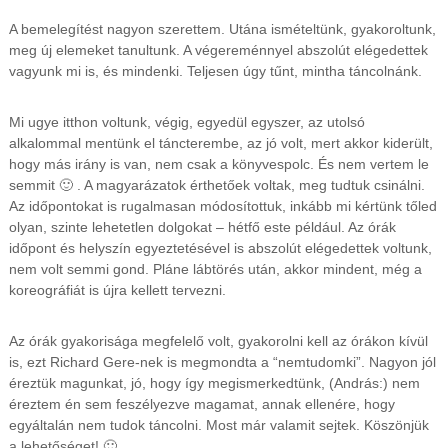
A bemelegítést nagyon szerettem. Utána ismételtünk, gyakoroltunk,
meg új elemeket tanultunk. A végereménnyel abszolút elégedettek
vagyunk mi is, és mindenki. Teljesen úgy tűnt, mintha táncolnánk.
Mi ugye itthon voltunk, végig, egyedül egyszer, az utolsó
alkalommal mentünk el táncterembe, az jó volt, mert akkor kiderült,
hogy más irány is van, nem csak a könyvespolc. És nem vertem le
semmit 🙂 . A magyarázatok érthetőek voltak, meg tudtuk csinálni.
Az időpontokat is rugalmasan módosítottuk, inkább mi kértünk tőled
olyan, szinte lehetetlen dolgokat – hétfő este például. Az órák
időpont és helyszín egyeztetésével is abszolút elégedettek voltunk,
nem volt semmi gond. Pláne lábtörés után, akkor mindent, még a
koreográfiát is újra kellett tervezni.
Az órák gyakorisága megfelelő volt, gyakorolni kell az órákon kívül
is, ezt Richard Gere-nek is megmondta a “nemtudomki”. Nagyon jól
éreztük magunkat, jó, hogy így megismerkedtünk, (András:) nem
éreztem én sem feszélyezve magamat, annak ellenére, hogy
egyáltalán nem tudok táncolni. Most már valamit sejtek. Köszönjük
a lehetőséget! 🙂