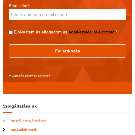
Email cím*:
Elolvastam és elfogadom az
adatkezelési tájékoztatót
*.
Feliratkozás
*: A mezők kitöltése kötelező
Szolgáltatásaink
Esküvői szolgáltatások
Tánctanfolyamok