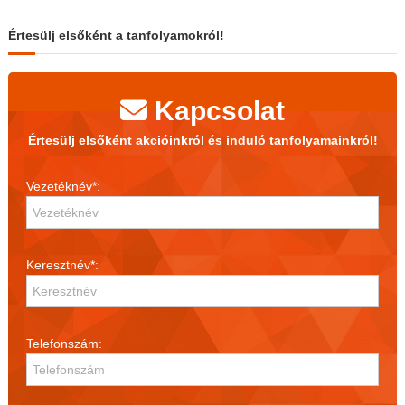
s
t
Értesülj elsőként a tanfolyamokról!
m
e
g
y
Kapcsolat
é
b
Értesülj elsőként akcióinkról és induló tanfolyamainkról!
e
n
é
Vezetéknév*:
s
o
n
l
i
Keresztnév*:
n
e
Telefonszám: