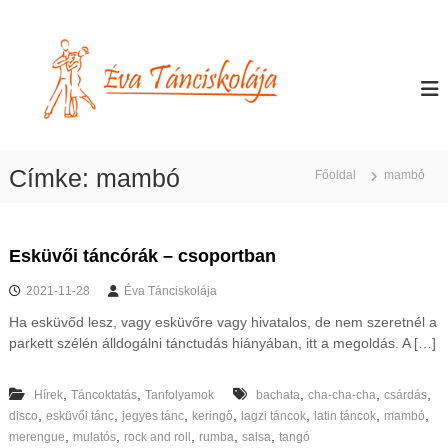
U
g
É
T
á
r
v
n
á
a
c
s
T
o
a
k
á
t
t
n
a
a
Címke:
mambó
c
t
Főoldal
mambó
r
á
t
i
s
a
s
B
l
k
u
Esküvői táncórák – csoportban
o
d
o
m
a
2021-11-28
Éva Tánciskolája
l
p
r
á
e
Ha esküvőd lesz, vagy esküvőre vagy hivatalos, de nem szeretnél a
a
s
j
parkett szélén álldogálni tánctudás hiányában, itt a megoldás. A […]
t
a
e
n
,
,
,
,
,
Hírek
Táncoktatás
Tanfolyamok
bachata
cha-cha-cha
csárdás
,
,
,
,
,
,
,
,
disco
esküvői tánc
jegyes tánc
keringő
lagzi táncok
latin táncok
mambó
P
,
,
,
,
,
merengue
mulatós
rock and roll
rumba
salsa
tangó
e