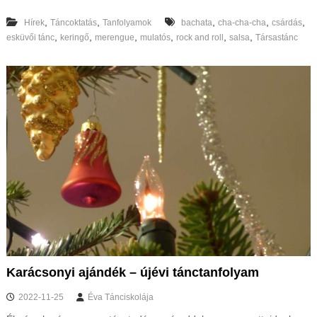
,
,
,
,
,
Hírek
Táncoktatás
Tanfolyamok
bachata
cha-cha-cha
csárdás
,
,
,
,
,
,
esküvői tánc
keringő
merengue
mulatós
rock and roll
salsa
Társastánc
Karácsonyi ajándék – újévi tánctanfolyam
2022-11-25
Éva Tánciskolája