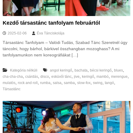
s
t
m
e
Kezdő társastánc tanfolyam februártól
g
y
2025-02-06
Éva Tánciskolája
é
b
Társastánc Tanfolyam – Valódi Tudás, Szabad Tánc Szeretnél úgy
e
táncolni, hogy bárhol, bárkivel összhangban mozoghass? A mi
n
tanfolyamunkon nem koreográfiákat […]
é
s
o
,
,
,
,
Kategória nélküli
angol keringő
bachata
bécsi keringő
blues
n
,
,
,
,
,
,
,
,
cha-cha-cha
csárdás
disco
esküvői tánc
jive
keringő
mambó
merengue
l
,
,
,
,
,
,
,
,
mulatós
rock and roll
rumba
salsa
samba
slow-fox
swing
tangó
i
Társastánc
n
e