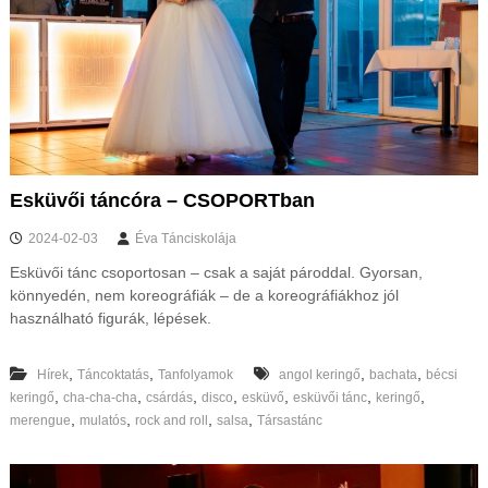
Esküvői táncóra – CSOPORTban
2024-02-03
Éva Tánciskolája
Esküvői tánc csoportosan – csak a saját pároddal. Gyorsan,
könnyedén, nem koreográfiák – de a koreográfiákhoz jól
használható figurák, lépések.
,
,
,
,
Hírek
Táncoktatás
Tanfolyamok
angol keringő
bachata
bécsi
,
,
,
,
,
,
,
keringő
cha-cha-cha
csárdás
disco
esküvő
esküvői tánc
keringő
,
,
,
,
merengue
mulatós
rock and roll
salsa
Társastánc