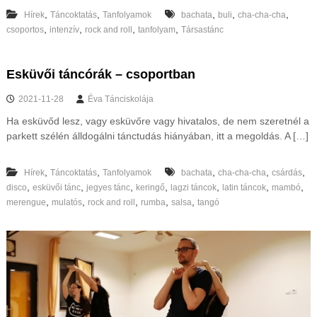
,
,
,
,
,
Hírek
Táncoktatás
Tanfolyamok
bachata
buli
cha-cha-cha
,
,
,
,
csoportos
intenzív
rock and roll
tanfolyam
Társastánc
Esküvői táncórák – csoportban
2021-11-28
Éva Tánciskolája
Ha esküvőd lesz, vagy esküvőre vagy hivatalos, de nem szeretnél a
parkett szélén álldogálni tánctudás hiányában, itt a megoldás. A […]
,
,
,
,
,
Hírek
Táncoktatás
Tanfolyamok
bachata
cha-cha-cha
csárdás
,
,
,
,
,
,
,
disco
esküvői tánc
jegyes tánc
keringő
lagzi táncok
latin táncok
mambó
,
,
,
,
,
merengue
mulatós
rock and roll
rumba
salsa
tangó