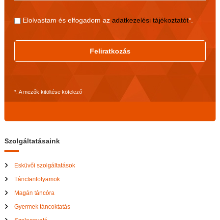
Elolvastam és elfogadom az
adatkezelési tájékoztatót
*.
Feliratkozás
*: A mezők kitöltése kötelező
Szolgáltatásaink
Esküvői szolgáltatások
Tánctanfolyamok
Magán táncóra
Gyermek táncoktatás