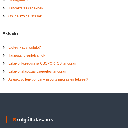
Szalagavató
Táncoktatás cégeknek
Online szolgáltatások
Aktuális
Előleg, vagy foglaló?
Társastánc tanfolyamok
Esküvői koreográfia CSOPORTOS táncórán
Esküvői alapozás csoportos táncórán
Az esküvő fénypontjai – mit őriz meg az emlékezet?
Szolgáltatásaink