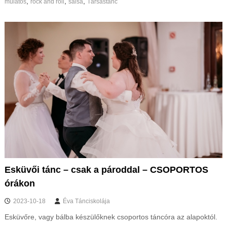
,
,
,
mulatós
rock and roll
salsa
Társastánc
Esküvői tánc – csak a pároddal – CSOPORTOS
órákon
2023-10-18
Éva Tánciskolája
Esküvőre, vagy bálba készülőknek csoportos táncóra az alapoktól.