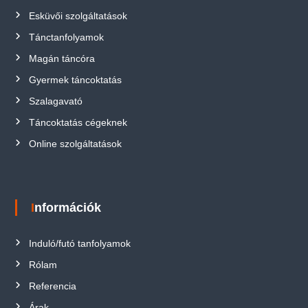
Esküvői szolgáltatások
Tánctanfolyamok
Magán táncóra
Gyermek táncoktatás
Szalagavató
Táncoktatás cégeknek
Online szolgáltatások
Információk
Induló/futó tanfolyamok
Rólam
Referencia
Árak