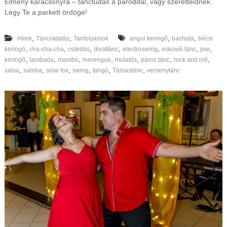
Élmény karácsonyra – tánctudás a pároddal, vagy szeretteidnek.
Légy Te a parkett ördöge!
,
,
,
,
Hírek
Táncoktatás
Tanfolyamok
angol keringő
bachata
bécsi
,
,
,
,
,
,
,
keringő
cha-cha-cha
csárdás
divattánc
electroswing
esküvői tánc
jive
,
,
,
,
,
,
,
keringő
lambada
mambó
merengue
mulatós
páros tánc
rock and roll
,
,
,
,
,
,
salsa
samba
slow fox
swing
tangó
Társastánc
versenytánc