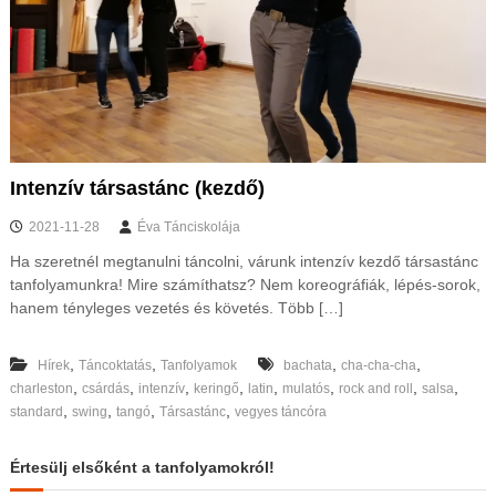
Intenzív társastánc (kezdő)
2021-11-28
Éva Tánciskolája
Ha szeretnél megtanulni táncolni, várunk intenzív kezdő társastánc
tanfolyamunkra! Mire számíthatsz? Nem koreográfiák, lépés-sorok,
hanem tényleges vezetés és követés. Több […]
,
,
,
,
Hírek
Táncoktatás
Tanfolyamok
bachata
cha-cha-cha
,
,
,
,
,
,
,
,
charleston
csárdás
intenzív
keringő
latin
mulatós
rock and roll
salsa
,
,
,
,
standard
swing
tangó
Társastánc
vegyes táncóra
Értesülj elsőként a tanfolyamokról!