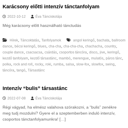
Karácsony előtti intenzív tánctanfolyam
2022-10-12
Éva Tánciskolája
Még karácsony előtt használható tánctudás
,
,
,
,
Hírek
Táncoktatás
Tanfolyamok
angol keringő
bachata
ballroom
,
,
,
,
,
,
,
dance
bécsi keringő
blues
cha-cha
cha-cha-cha
chachacha
country
,
,
,
,
,
,
,
couple dance
csacsacsa
csárdás
csoportos táncóra
disco
jive
keringő
,
,
,
,
,
,
kezdő tanfolyam
kezdő társastánc
mambó
merengue
mulatós
páros tánc
,
,
,
,
,
,
,
,
,
polka
rock and roll
rocky
roki
rumba
salsa
slow-fox
slowfox
swing
,
,
táncóra
tangó
Társastánc
Intenzív “bulis” társastánc
2022-07-08
Éva Tánciskolája
Régi vágyad, ha elmész valahova szórakozni, a “bulis” zenékre
meg tudj mozdulni? Gyere el a szeptemberben induló intenzív,
csoportos tánctanfolyamunkra! […]