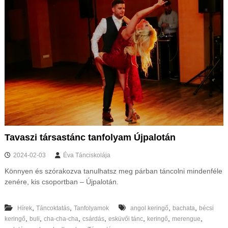
Tavaszi társastánc tanfolyam Újpalotán
2024-02-03
Éva Tánciskolája
Könnyen és szórakozva tanulhatsz meg párban táncolni mindenféle
zenére, kis csoportban – Újpalotán.
,
,
,
,
Hírek
Táncoktatás
Tanfolyamok
angol keringő
bachata
bécsi
,
,
,
,
,
,
,
keringő
buli
cha-cha-cha
csárdás
esküvői tánc
keringő
merengue