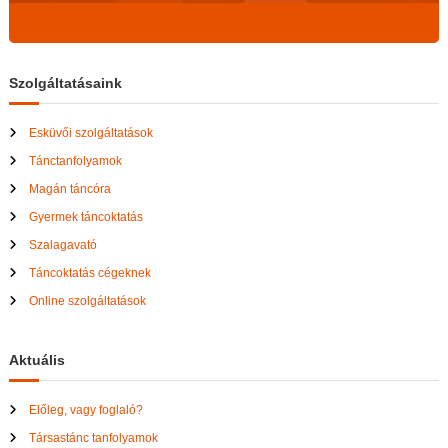
i
ó
Szolgáltatásaink
Esküvői szolgáltatások
Tánctanfolyamok
Magán táncóra
Gyermek táncoktatás
Szalagavató
Táncoktatás cégeknek
Online szolgáltatások
Aktuális
Előleg, vagy foglaló?
Társastánc tanfolyamok