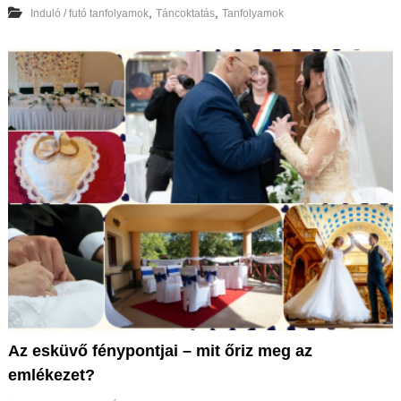
,
,
Induló / futó tanfolyamok
Táncoktatás
Tanfolyamok
Az esküvő fénypontjai – mit őriz meg az
emlékezet?