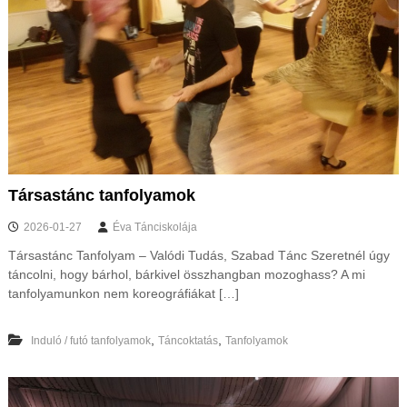
Társastánc tanfolyamok
2026-01-27
Éva Tánciskolája
Társastánc Tanfolyam – Valódi Tudás, Szabad Tánc Szeretnél úgy
táncolni, hogy bárhol, bárkivel összhangban mozoghass? A mi
tanfolyamunkon nem koreográfiákat […]
,
,
Induló / futó tanfolyamok
Táncoktatás
Tanfolyamok