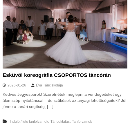
Esküvői koreográfia CSOPORTOS táncórán
2026-01-26
Éva Tánciskolája
Kedves Jegyespárok! Szeretnétek meglepni a vendégeiteket egy
álomszép nyitótánccal – de szűkösek az anyagi lehetőségeitek? Jól
jönne a tanári segítség, […]
,
,
Induló / futó tanfolyamok
Táncoktatás
Tanfolyamok