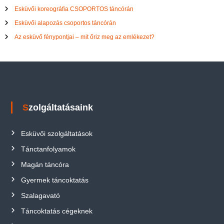
Esküvői koreográfia CSOPORTOS táncórán
Esküvői alapozás csoportos táncórán
Az esküvő fénypontjai – mit őriz meg az emlékezet?
Szolgáltatásaink
Esküvői szolgáltatások
Tánctanfolyamok
Magán táncóra
Gyermek táncoktatás
Szalagavató
Táncoktatás cégeknek