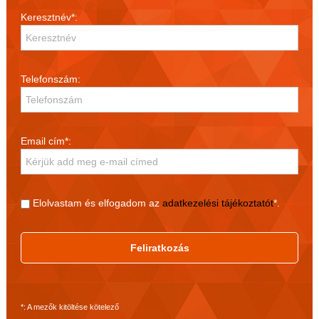
Keresztnév*:
é
s
Telefonszám:
n
a
Email cím*:
v
i
Elolvastam és elfogadom az
adatkezelési tájékoztatót
*.
g
Feliratkozás
á
c
*: A mezők kitöltése kötelező