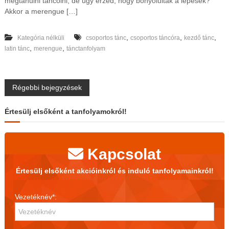
megtanulni táncolni, de úgy érzed, hogy bonyolultak a lépések?
Akkor a merengue […]
,
,
,
Kategória nélküli
csoportos tánc
csoportos táncóra
kezdő tánc
,
,
latin tánc
merengue
tánctanfolyam
B
Régebbi bejegyzések
e
Értesülj elsőként a tanfolyamokról!
j
Kapcsolat
e
Értesülj elsőként akcióinkról és induló tanfolyamainkról!
g
Vezetéknév*:
y
z