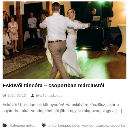
Esküvői táncóra – csoportban márciustól
2025-01-13
Éva Tánciskolája
Esküvői / bulis táncok könnyedén! Ha esküvőre készülsz, akár a
sajátodra, akár vendégként, jól jöhet egy kis alapozás, vagy a […]
,
,
,
Kategória nélküli
angol keringő
bécsi keringő
csárdás
csoportos