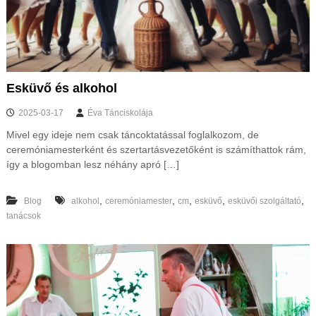
Esküvő és alkohol
2025-03-17
Éva Tánciskolája
Mivel egy ideje nem csak táncoktatással foglalkozom, de
ceremóniamesterként és szertartásvezetőként is számíthattok rám,
így a blogomban lesz néhány apró […]
,
,
,
,
,
Blog
alkohol
ceremóniamester
cm
esküvő
esküvői szolgáltató
tanácsok