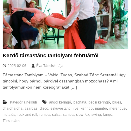
Kezdő társastánc tanfolyam februártól
2025-02-06
Éva Tánciskolája
Társastánc Tanfolyam – Valódi Tudás, Szabad Tánc Szeretnél úgy
táncolni, hogy bárhol, bárkivel összhangban mozoghass? A mi
tanfolyamunkon nem koreográfiákat […]
,
,
,
,
Kategória nélküli
angol keringő
bachata
bécsi keringő
blues
,
,
,
,
,
,
,
,
cha-cha-cha
csárdás
disco
esküvői tánc
jive
keringő
mambó
merengue
,
,
,
,
,
,
,
,
mulatós
rock and roll
rumba
salsa
samba
slow-fox
swing
tangó
Társastánc