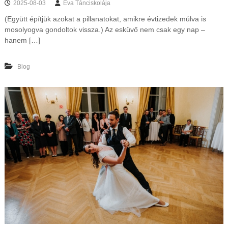
2025-08-03
Éva Tánciskolája
(Együtt építjük azokat a pillanatokat, amikre évtizedek múlva is
mosolyogva gondoltok vissza.) Az esküvő nem csak egy nap –
hanem […]
Blog