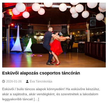
Esküvői alapozás csoportos táncórán
2026-01-26
Éva Tánciskolája
Esküvői / bulis táncos alapok könnyedén! Ha esküvőre készülsz,
akár a sajátodra, akár vendégként, és szeretnétek a lakodalom
leggyakoribb táncait […]