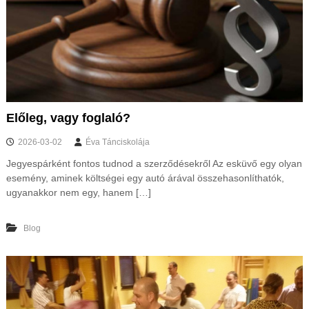
s
t
m
e
g
y
é
b
e
Előleg, vagy foglaló?
n
é
2026-03-02
Éva Tánciskolája
s
o
Jegyespárként fontos tudnod a szerződésekről Az esküvő egy olyan
n
esemény, aminek költségei egy autó árával összehasonlíthatók,
l
ugyanakkor nem egy, hanem […]
i
n
e
Blog