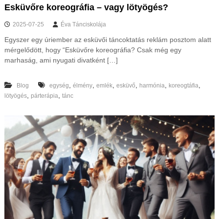
Esküvőre koreográfia – vagy lötyögés?
2025-07-25
Éva Tánciskolája
Egyszer egy úriember az esküvői táncoktatás reklám posztom alatt
mérgelődött, hogy “Esküvőre koreográfia? Csak még egy
marhaság, ami nyugati divatként […]
,
,
,
,
,
,
Blog
egység
élmény
emlék
esküvő
harmónia
koreogtáfia
,
,
lötyögés
párterápia
tánc