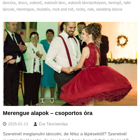
,
,
,
,
,
,
táncóra
disco
esküvő
esküvői tánc
esküvői tánctanfolyam
keringő
latin
,
,
,
,
,
,
táncok
merengue
mulatós
rock and roll
rocky
roki
wedding dance
Merengue alapok – csoportos óra
2025-01-13
Éva Tánciskolája
Szeretnél megtanulni táncolni, de félsz a lépésektől? Szeretnél