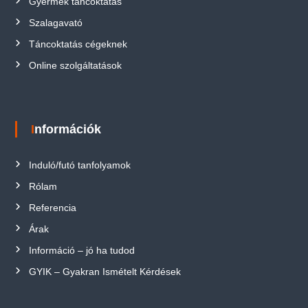
Gyermek táncoktatás
Szalagavató
Táncoktatás cégeknek
Online szolgáltatások
Információk
Induló/futó tanfolyamok
Rólam
Referencia
Árak
Információ – jó ha tudod
GYIK – Gyakran Ismételt Kérdések