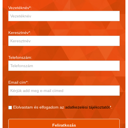
Vezetéknév*:
Keresztnév*:
Telefonszám:
Email cím*:
Elolvastam és elfogadom az
adatkezelési tájékoztatót
*.
Feliratkozás