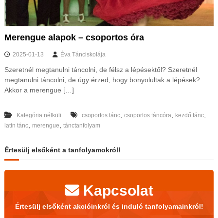
s
t
m
e
Merengue alapok – csoportos óra
g
y
2025-01-13
Éva Tánciskolája
é
b
Szeretnél megtanulni táncolni, de félsz a lépésektől? Szeretnél
e
megtanulni táncolni, de úgy érzed, hogy bonyolultak a lépések?
n
Akkor a merengue […]
é
s
o
,
,
,
Kategória nélküli
csoportos tánc
csoportos táncóra
kezdő tánc
n
,
,
latin tánc
merengue
tánctanfolyam
l
i
n
Értesülj elsőként a tanfolyamokról!
e
Kapcsolat
Értesülj elsőként akcióinkról és induló tanfolyamainkról!