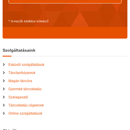
*: A mezők kitöltése kötelező
Szolgáltatásaink
Esküvői szolgáltatások
Tánctanfolyamok
Magán táncóra
Gyermek táncoktatás
Szalagavató
Táncoktatás cégeknek
Online szolgáltatások