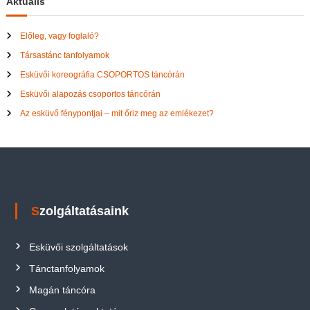
Aktuális
Előleg, vagy foglaló?
Társastánc tanfolyamok
Esküvői koreográfia CSOPORTOS táncórán
Esküvői alapozás csoportos táncórán
Az esküvő fénypontjai – mit őriz meg az emlékezet?
Szolgáltatásaink
Esküvői szolgáltatások
Tánctanfolyamok
Magán táncóra