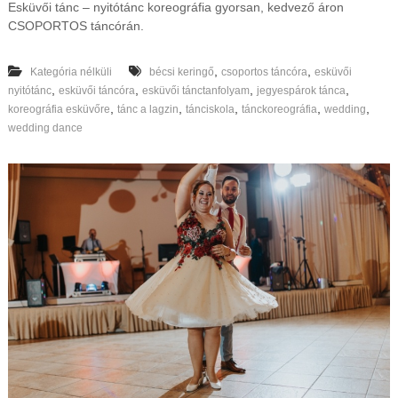
Esküvői tánc – nyitótánc koreográfia gyorsan, kedvező áron
CSOPORTOS táncórán.
,
,
Kategória nélküli
bécsi keringő
csoportos táncóra
esküvői
,
,
,
,
nyitótánc
esküvői táncóra
esküvői tánctanfolyam
jegyespárok tánca
,
,
,
,
,
koreográfia esküvőre
tánc a lagzin
tánciskola
tánckoreográfia
wedding
wedding dance