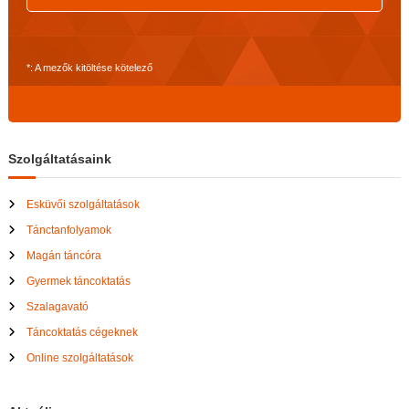
*: A mezők kitöltése kötelező
Szolgáltatásaink
Esküvői szolgáltatások
Tánctanfolyamok
Magán táncóra
Gyermek táncoktatás
Szalagavató
Táncoktatás cégeknek
Online szolgáltatások