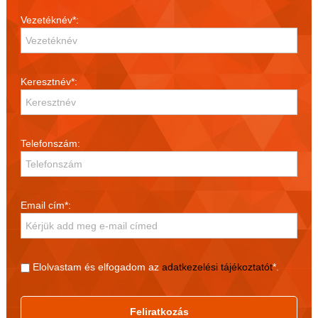
Vezetéknév*:
Keresztnév*:
Telefonszám:
Email cím*:
Elolvastam és elfogadom az
adatkezelési tájékoztatót
*.
Feliratkozás