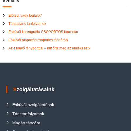
Aktuális
Előleg, vagy foglaló?
Társastánc tanfolyamok
Esküvői koreográfia CSOPORTOS táncórán
Esküvői alapozás csoportos táncórán
Az esküvő fénypontjai – mit őriz meg az emlékezet?
Szolgáltatásaink
Esküvői szolgáltatások
Tánctanfolyamok
Magán táncóra