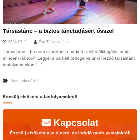
Társastánc – a biztos tánctudásért ősszel
2024-07-11
Éva Tánciskolája
Társastánc – ha nem szeretnél a parkett szélén álldogálni, amíg
mindenki táncol? Legyél a parkett ördöge velünk! Kezdő társastánc
tanfolyamunkon […]
Kategória nélküli
Értesülj elsőként a tanfolyamokról!
Kapcsolat
Értesülj elsőként akcióinkról és induló tanfolyamainkról!