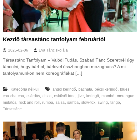
s
t
m
e
g
y
é
Kezdő társastánc tanfolyam februártól
b
e
2025-02-06
Éva Tánciskolája
n
Társastánc Tanfolyam – Valódi Tudás, Szabad Tánc Szeretnél úgy
é
s
táncolni, hogy bárhol, bárkivel összhangban mozoghass? A mi
o
tanfolyamunkon nem koreográfiákat […]
n
l
i
,
,
,
,
Kategória nélküli
angol keringő
bachata
bécsi keringő
blues
n
,
,
,
,
,
,
,
,
cha-cha-cha
csárdás
disco
esküvői tánc
jive
keringő
mambó
merengue
e
,
,
,
,
,
,
,
,
mulatós
rock and roll
rumba
salsa
samba
slow-fox
swing
tangó
Társastánc