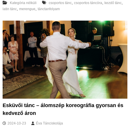
,
,
,
Kategória nélküli
csoportos tánc
csoportos táncóra
kezdő tánc
,
,
latin tánc
merengue
tánctanfolyam
Esküvői tánc – álomszép koreográfia gyorsan és
kedvező áron
2024-10-23
Éva Tánciskolája