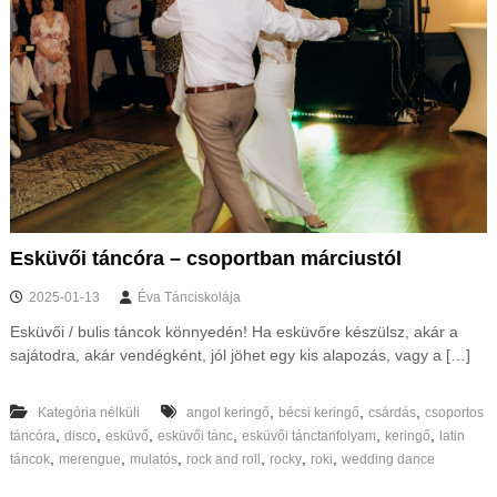
Esküvői táncóra – csoportban márciustól
2025-01-13
Éva Tánciskolája
Esküvői / bulis táncok könnyedén! Ha esküvőre készülsz, akár a
sajátodra, akár vendégként, jól jöhet egy kis alapozás, vagy a […]
,
,
,
Kategória nélküli
angol keringő
bécsi keringő
csárdás
csoportos
,
,
,
,
,
,
táncóra
disco
esküvő
esküvői tánc
esküvői tánctanfolyam
keringő
latin
,
,
,
,
,
,
táncok
merengue
mulatós
rock and roll
rocky
roki
wedding dance