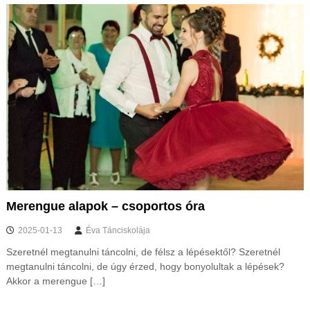
Merengue alapok – csoportos óra
2025-01-13
Éva Tánciskolája
Szeretnél megtanulni táncolni, de félsz a lépésektől? Szeretnél
megtanulni táncolni, de úgy érzed, hogy bonyolultak a lépések?
Akkor a merengue […]