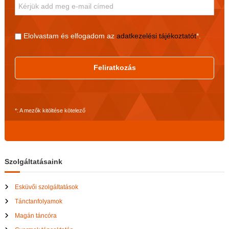
Elolvastam és elfogadom az
adatkezelési tájékoztatót
*.
Feliratkozás
*: A mezők kitöltése kötelező
Szolgáltatásaink
Esküvői szolgáltatások
Tánctanfolyamok
Magán táncóra