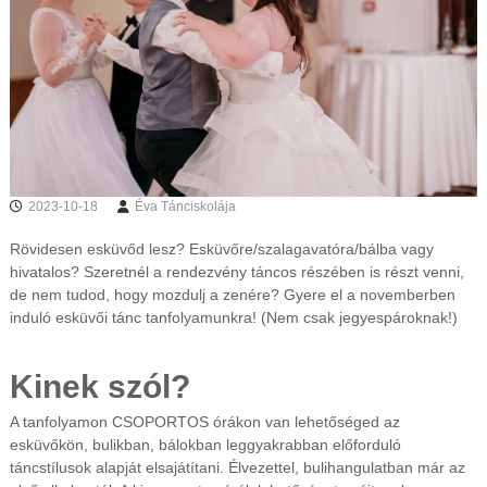
s
t
m
e
g
y
é
b
e
n
2023-10-18
Éva Tánciskolája
é
s
Rövidesen esküvőd lesz? Esküvőre/szalagavatóra/bálba vagy
o
n
hivatalos? Szeretnél a rendezvény táncos részében is részt venni,
l
de nem tudod, hogy mozdulj a zenére? Gyere el a novemberben
i
induló esküvői tánc tanfolyamunkra! (Nem csak jegyespároknak!)
n
e
Kinek szól?
A tanfolyamon CSOPORTOS órákon van lehetőséged az
esküvőkön, bulikban, bálokban leggyakrabban előforduló
táncstílusok alapját elsajátítani. Élvezettel, bulihangulatban már az