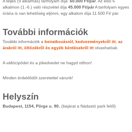
A teljes (9 alkalmas) tanfolyam díja:
60.000 Ft/pár
. Az első 6
alkalmon (1.-6.) való részvétel díja
45.000 Ft/pár
A tanfolyam egyes
óráira is van lehetőség eljönni, egy alkalom díja 11.500 Ft/ pár.
További információk
További információk a
beiratkozásról, kedvezményekről itt
,
az
árakról itt,
öltözékről és egyéb kérdésekről itt
olvashatóak.
A váltócipődet és a jókedvedet ne hagyd otthon!
Minden érdeklődőt szeretettel várunk!
Helyszín
Budapest, 1154, Pörge u. 90.
(bejárat a
Nádastó
park felől)