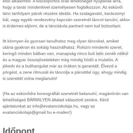
első alkalomtól. A kiscsoportos órák lehetőséget nyújtanak arra,
hogy a tanár mindenkivel személyesen foglalkozzon. Az esküvői
tánc tanfolyam párok részére ideális. Ha szalagavató, karácsonyi
bál, vagy egyéb rendezvény kapcsán szeretnél táncot tanulni, akkor
is érdemes eljönni, de a tánciskola partnert nem tud biztosítani.
Itt könnyen és gyorsan tanulhatsz meg olyan táncokat, amiket
utána gyakran és sokáig használhatsz. Rokizni mindenki szeret,
keringő minden bálban van, manapság nincs buli latin zenék nélkül
és a magyar összejöveteleken még mindig hódít a mulatós. A
jókedv és a bulihangulat már az órákon is garantált. Élvezd a
pörgést, a zene ritmusát és táncolja a pároddal úgy, ahogy mindig
is szerettél volna megtanulni!
(Ha az esküvődre koreográfiát szeretnél betanulni, magánórán van
lehetőséged BÁRMILYEN általad választott zenére. Kérd
ajánlatunkat az info@evatanciskolaja.hu, vagy az
evatanciskolaja@gmail.hu e-mailen!)
Időpont