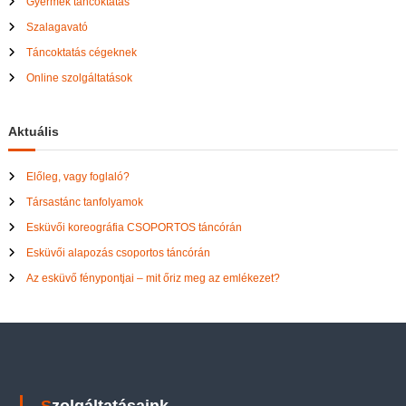
Gyermek táncoktatás
Szalagavató
Táncoktatás cégeknek
Online szolgáltatások
Aktuális
Előleg, vagy foglaló?
Társastánc tanfolyamok
Esküvői koreográfia CSOPORTOS táncórán
Esküvői alapozás csoportos táncórán
Az esküvő fénypontjai – mit őriz meg az emlékezet?
Szolgáltatásaink