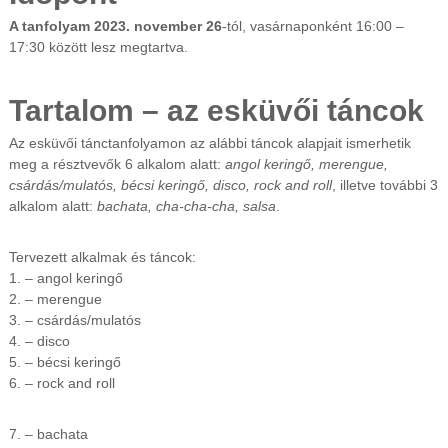
A tanfolyam
2023. november 26
-tól, vasárnaponként 16:00 –
17:30 között lesz megtartva.
Tartalom – az esküvői táncok
Az esküvői tánctanfolyamon az alábbi táncok alapjait ismerhetik
meg a résztvevők 6 alkalom alatt:
angol keringő, merengue,
csárdás/mulatós, bécsi keringő, disco, rock and roll
, illetve további 3
alkalom alatt:
bachata, cha-cha-cha, salsa
.
Tervezett alkalmak és táncok:
1. – angol keringő
2. – merengue
3. – csárdás/mulatós
4. – disco
5. – bécsi keringő
6. – rock and roll
7. – bachata