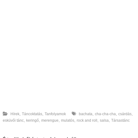
,
,
,
,
,
Hírek
Táncoktatás
Tanfolyamok
bachata
cha-cha-cha
csárdás
,
,
,
,
,
,
esküvői tánc
keringő
merengue
mulatós
rock and roll
salsa
Társastánc