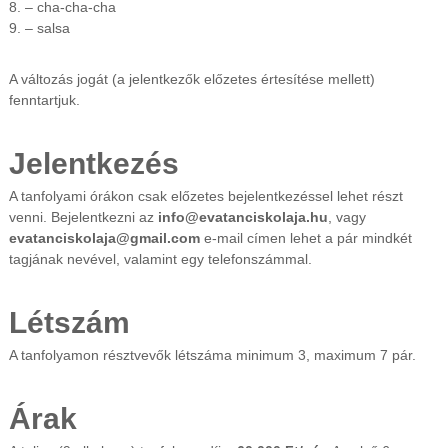
8. – cha-cha-cha
9. – salsa
A változás jogát (a jelentkezők előzetes értesítése mellett)
fenntartjuk.
Jelentkezés
A tanfolyami órákon csak előzetes bejelentkezéssel lehet részt
venni. Bejelentkezni az
info@evatanciskolaja.hu
, vagy
evatanciskolaja@gmail.com
e-mail címen lehet a pár mindkét
tagjának nevével, valamint egy telefonszámmal.
Létszám
A tanfolyamon résztvevők létszáma minimum 3, maximum 7 pár.
Árak