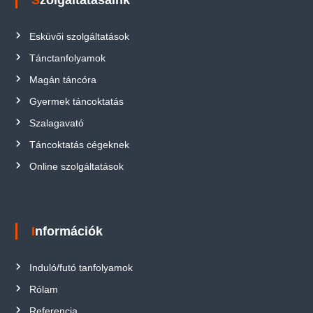
Esküvői szolgáltatások
Tánctanfolyamok
Magán táncóra
Gyermek táncoktatás
Szalagavató
Táncoktatás cégeknek
Online szolgáltatások
Információk
Induló/futó tanfolyamok
Rólam
Referencia