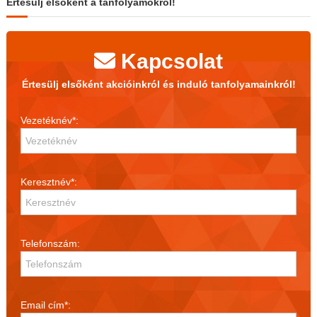
Értesülj elsőként a tanfolyamokról!
Kapcsolat
Értesülj elsőként akcióinkról és induló tanfolyamainkról!
Vezetéknév*:
Keresztnév*:
Telefonszám:
Email cím*: