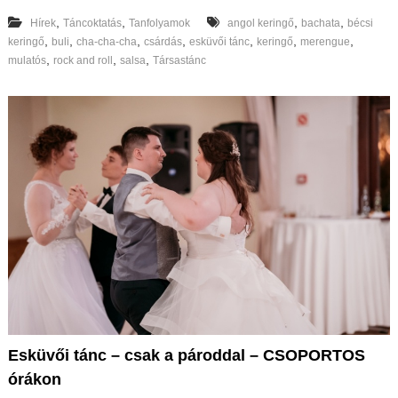
,
,
,
,
Hírek
Táncoktatás
Tanfolyamok
angol keringő
bachata
bécsi
,
,
,
,
,
,
,
keringő
buli
cha-cha-cha
csárdás
esküvői tánc
keringő
merengue
,
,
,
mulatós
rock and roll
salsa
Társastánc
Esküvői tánc – csak a pároddal – CSOPORTOS
órákon