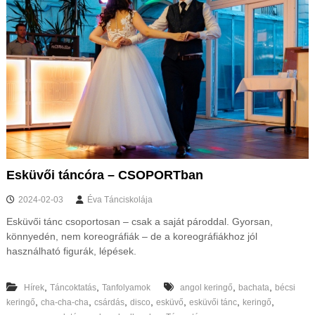
Esküvői táncóra – CSOPORTban
2024-02-03
Éva Tánciskolája
Esküvői tánc csoportosan – csak a saját pároddal. Gyorsan,
könnyedén, nem koreográfiák – de a koreográfiákhoz jól
használható figurák, lépések.
,
,
,
,
Hírek
Táncoktatás
Tanfolyamok
angol keringő
bachata
bécsi
,
,
,
,
,
,
,
keringő
cha-cha-cha
csárdás
disco
esküvő
esküvői tánc
keringő