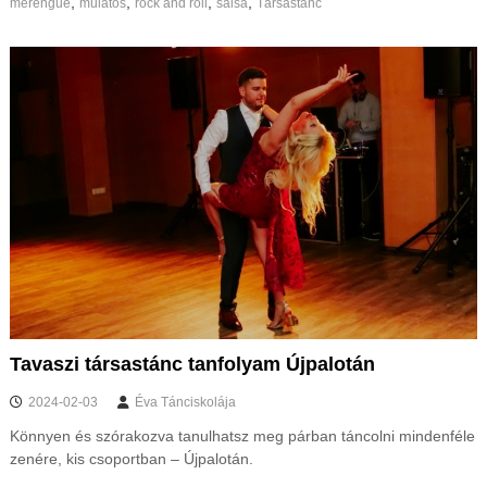
,
,
,
,
merengue
mulatós
rock and roll
salsa
Társastánc
Tavaszi társastánc tanfolyam Újpalotán
2024-02-03
Éva Tánciskolája
Könnyen és szórakozva tanulhatsz meg párban táncolni mindenféle
zenére, kis csoportban – Újpalotán.