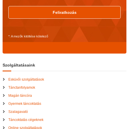
Feliratkozás
*: A mezők kitöltése kötelező
Szolgáltatásaink
Esküvői szolgáltatások
Tánctanfolyamok
Magán táncóra
Gyermek táncoktatás
Szalagavató
Táncoktatás cégeknek
Online szolgáltatások