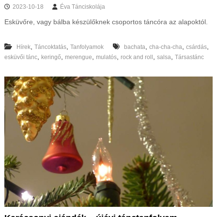
2023-10-18
Éva Tánciskolája
Esküvőre, vagy bálba készülőknek csoportos táncóra az alapoktól.
,
,
,
,
,
Hírek
Táncoktatás
Tanfolyamok
bachata
cha-cha-cha
csárdás
,
,
,
,
,
,
esküvői tánc
keringő
merengue
mulatós
rock and roll
salsa
Társastánc