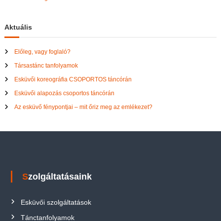
Aktuális
Előleg, vagy foglaló?
Társastánc tanfolyamok
Esküvői koreográfia CSOPORTOS táncórán
Esküvői alapozás csoportos táncórán
Az esküvő fénypontjai – mit őriz meg az emlékezet?
Szolgáltatásaink
Esküvői szolgáltatások
Tánctanfolyamok