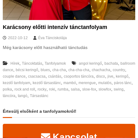
Karácsony előtti intenzív tánctanfolyam
2022-10-12
Éva Tánciskolája
Még karácsony előtt használható tánctudás
,
,
,
,
Hírek
Táncoktatás
Tanfolyamok
angol keringő
bachata
ballroom
,
,
,
,
,
,
,
dance
bécsi keringő
blues
cha-cha
cha-cha-cha
chachacha
country
,
,
,
,
,
,
,
couple dance
csacsacsa
csárdás
csoportos táncóra
disco
jive
keringő
,
,
,
,
,
,
kezdő tanfolyam
kezdő társastánc
mambó
merengue
mulatós
páros tánc
,
,
,
,
,
,
,
,
,
polka
rock and roll
rocky
roki
rumba
salsa
slow-fox
slowfox
swing
,
,
táncóra
tangó
Társastánc
Értesülj elsőként a tanfolyamokról!
Kapcsolat