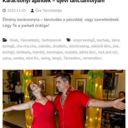
Karácsonyi ajándék – újévi tánctanfolyam
2022-11-25
Éva Tánciskolája
Élmény karácsonyra – tánctudás a pároddal, vagy szeretteidnek.
Légy Te a parkett ördöge!
,
,
,
,
Hírek
Táncoktatás
Tanfolyamok
angol keringő
bachata
bécsi
,
,
,
,
,
,
,
keringő
cha-cha-cha
csárdás
divattánc
electroswing
esküvői tánc
jive
,
,
,
,
,
,
,
keringő
lambada
mambó
merengue
mulatós
páros tánc
rock and roll
,
,
,
,
,
,
salsa
samba
slow fox
swing
tangó
Társastánc
versenytánc