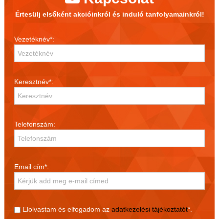
Értesülj elsőként akcióinkról és induló tanfolyamainkról!
Vezetéknév*:
Keresztnév*:
Telefonszám:
Email cím*:
Elolvastam és elfogadom az
adatkezelési tájékoztatót
*.