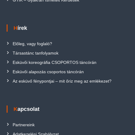
GYIK – Gyakran Ismételt Kérdések
Hírek
Előleg, vagy foglaló?
Társastánc tanfolyamok
Esküvői koreográfia CSOPORTOS táncórán
Esküvői alapozás csoportos táncórán
Az esküvő fénypontjai – mit őriz meg az emlékezet?
Kapcsolat
Partnereink
Adatkezelési Szabályzat