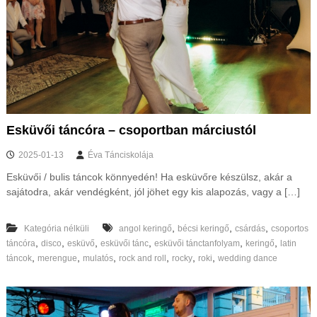
Esküvői táncóra – csoportban márciustól
2025-01-13
Éva Tánciskolája
Esküvői / bulis táncok könnyedén! Ha esküvőre készülsz, akár a
sajátodra, akár vendégként, jól jöhet egy kis alapozás, vagy a […]
,
,
,
Kategória nélküli
angol keringő
bécsi keringő
csárdás
csoportos
,
,
,
,
,
,
táncóra
disco
esküvő
esküvői tánc
esküvői tánctanfolyam
keringő
latin
,
,
,
,
,
,
táncok
merengue
mulatós
rock and roll
rocky
roki
wedding dance