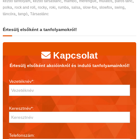
,
,
,
,
,
,
kezdő tanfolyam
kezdő társastánc
mambó
merengue
mulatós
páros tánc
,
,
,
,
,
,
,
,
,
polka
rock and roll
rocky
roki
rumba
salsa
slow-fox
slowfox
swing
,
,
táncóra
tangó
Társastánc
Értesülj elsőként a tanfolyamokról!
Kapcsolat
Értesülj elsőként akcióinkról és induló tanfolyamainkról!
Vezetéknév*:
Keresztnév*:
Telefonszám: