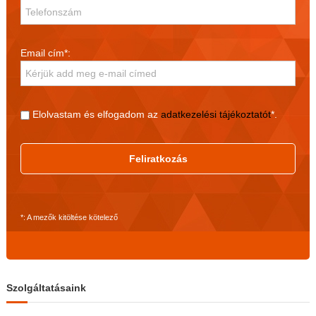
Email cím*:
Elolvastam és elfogadom az
adatkezelési tájékoztatót
*.
Feliratkozás
*: A mezők kitöltése kötelező
Szolgáltatásaink