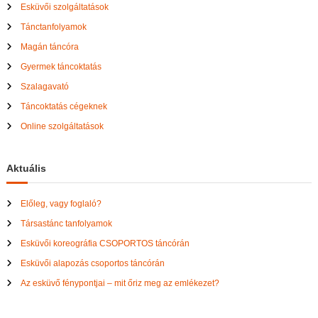
Esküvői szolgáltatások
Tánctanfolyamok
Magán táncóra
Gyermek táncoktatás
Szalagavató
Táncoktatás cégeknek
Online szolgáltatások
Aktuális
Előleg, vagy foglaló?
Társastánc tanfolyamok
Esküvői koreográfia CSOPORTOS táncórán
Esküvői alapozás csoportos táncórán
Az esküvő fénypontjai – mit őriz meg az emlékezet?