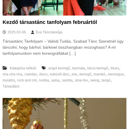
s
t
m
e
Kezdő társastánc tanfolyam februártól
g
y
2025-02-06
Éva Tánciskolája
é
b
Társastánc Tanfolyam – Valódi Tudás, Szabad Tánc Szeretnél úgy
e
táncolni, hogy bárhol, bárkivel összhangban mozoghass? A mi
n
tanfolyamunkon nem koreográfiákat […]
é
s
o
,
,
,
,
Kategória nélküli
angol keringő
bachata
bécsi keringő
blues
n
,
,
,
,
,
,
,
,
cha-cha-cha
csárdás
disco
esküvői tánc
jive
keringő
mambó
merengue
l
,
,
,
,
,
,
,
,
mulatós
rock and roll
rumba
salsa
samba
slow-fox
swing
tangó
i
Társastánc
n
e