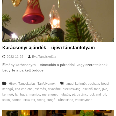
Karácsonyi ajándék – újévi tánctanfolyam
2022-11-25
Éva Tánciskolája
Élmény karácsonyra – tánctudás a pároddal, vagy szeretteidnek.
Légy Te a parkett ördöge!
,
,
,
,
Hírek
Táncoktatás
Tanfolyamok
angol keringő
bachata
bécsi
,
,
,
,
,
,
,
keringő
cha-cha-cha
csárdás
divattánc
electroswing
esküvői tánc
jive
,
,
,
,
,
,
,
keringő
lambada
mambó
merengue
mulatós
páros tánc
rock and roll
,
,
,
,
,
,
salsa
samba
slow fox
swing
tangó
Társastánc
versenytánc