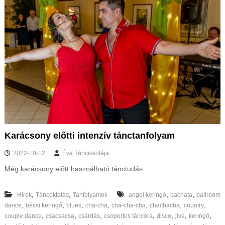
Karácsony előtti intenzív tánctanfolyam
2022-10-12
Éva Tánciskolája
Még karácsony előtt használható tánctudás
,
,
,
,
Hírek
Táncoktatás
Tanfolyamok
angol keringő
bachata
ballroom
,
,
,
,
,
,
,
dance
bécsi keringő
blues
cha-cha
cha-cha-cha
chachacha
country
,
,
,
,
,
,
,
couple dance
csacsacsa
csárdás
csoportos táncóra
disco
jive
keringő