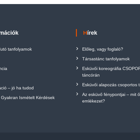
rmációk
Hírek
futó tanfolyamok
Előleg, vagy foglaló?
Társastánc tanfolyamok
ncia
Esküvői koreográfia CSOP
táncórán
Esküvői alapozás csoportos 
ció – jó ha tudod
Az esküvő fénypontjai – mit 
 Gyakran Ismételt Kérdések
emlékezet?