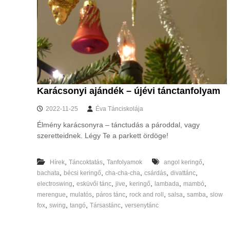
Karácsonyi ajándék – újévi tánctanfolyam
2022-11-25
Éva Tánciskolája
Élmény karácsonyra – tánctudás a pároddal, vagy
szeretteidnek. Légy Te a parkett ördöge!
,
,
,
Hírek
Táncoktatás
Tanfolyamok
angol keringő
,
,
,
,
,
bachata
bécsi keringő
cha-cha-cha
csárdás
divattánc
,
,
,
,
,
,
electroswing
esküvői tánc
jive
keringő
lambada
mambó
,
,
,
,
,
,
merengue
mulatós
páros tánc
rock and roll
salsa
samba
slow
,
,
,
,
fox
swing
tangó
Társastánc
versenytánc