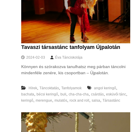
Tavaszi társastánc tanfolyam Újpalotán
2024-02-03
Éva Tánciskolája
Könnyen és szórakozva tanulhatsz meg párban táncolni
mindenféle zenére, kis csoportban – Újpalotán.
,
,
,
Hírek
Táncoktatás
Tanfolyamok
angol keringő
,
,
,
,
,
,
bachata
bécsi keringő
buli
cha-cha-cha
csárdás
esküvői tánc
,
,
,
,
,
keringő
merengue
mulatós
rock and roll
salsa
Társastánc