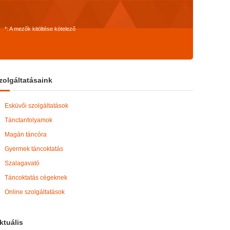
*: A mezők kitöltése kötelező
zolgáltatásaink
Esküvői szolgáltatások
Tánctanfolyamok
Magán táncóra
Gyermek táncoktatás
Szalagavató
Táncoktatás cégeknek
Online szolgáltatások
ktuális