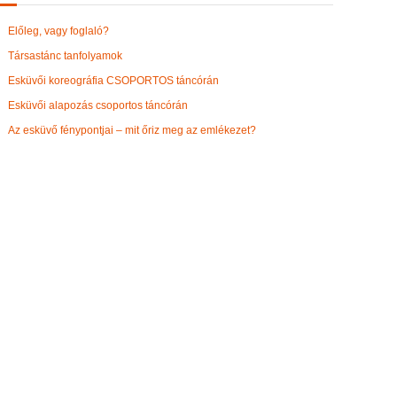
Előleg, vagy foglaló?
Társastánc tanfolyamok
Esküvői koreográfia CSOPORTOS táncórán
Esküvői alapozás csoportos táncórán
Az esküvő fénypontjai – mit őriz meg az emlékezet?