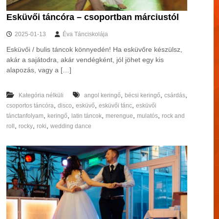
Esküvői táncóra – csoportban márciustól
2025-01-13
Éva Tánciskolája
Esküvői / bulis táncok könnyedén! Ha esküvőre készülsz,
akár a sajátodra, akár vendégként, jól jöhet egy kis
alapozás, vagy a […]
,
,
,
Kategória nélküli
angol keringő
bécsi keringő
csárdás
,
,
,
,
csoportos táncóra
disco
esküvő
esküvői tánc
esküvői
,
,
,
,
,
tánctanfolyam
keringő
latin táncok
merengue
mulatós
rock and
,
,
,
roll
rocky
roki
wedding dance