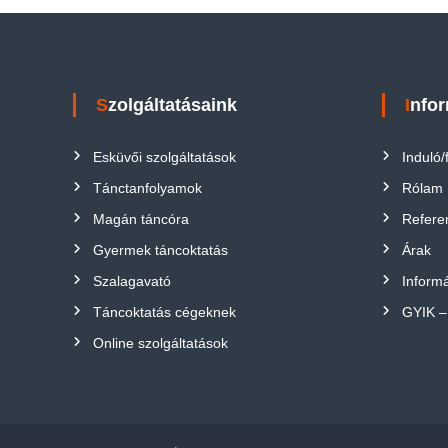
Szolgáltatásaink
Info
Esküvői szolgáltatások
Induló/
Tánctanfolyamok
Rólam
Magán táncóra
Refere
Gyermek táncoktatás
Árak
Szalagavató
Informá
Táncoktatás cégeknek
GYIK –
Online szolgáltatások