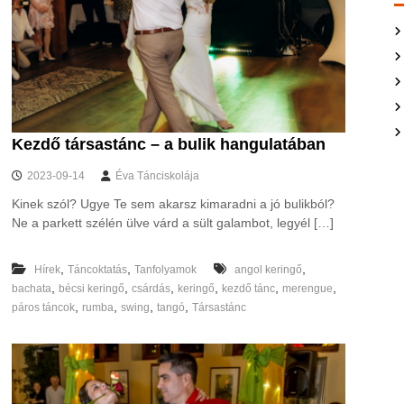
Kezdő társastánc – a bulik hangulatában
2023-09-14
Éva Tánciskolája
Kinek szól? Ugye Te sem akarsz kimaradni a jó bulikból?
Ne a parkett szélén ülve várd a sült galambot, legyél […]
,
,
,
Hírek
Táncoktatás
Tanfolyamok
angol keringő
,
,
,
,
,
,
bachata
bécsi keringő
csárdás
keringő
kezdő tánc
merengue
,
,
,
,
páros táncok
rumba
swing
tangó
Társastánc