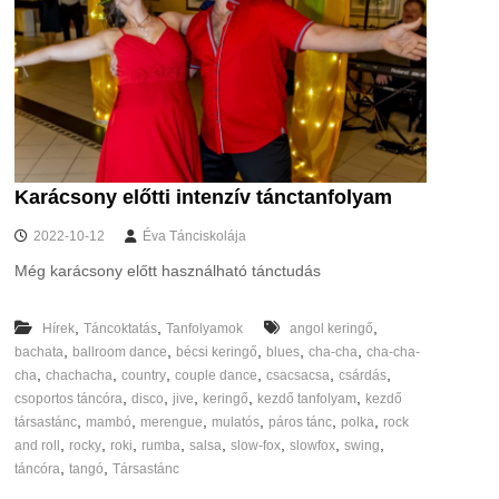
Karácsony előtti intenzív tánctanfolyam
2022-10-12
Éva Tánciskolája
Még karácsony előtt használható tánctudás
,
,
,
Hírek
Táncoktatás
Tanfolyamok
angol keringő
,
,
,
,
,
bachata
ballroom dance
bécsi keringő
blues
cha-cha
cha-cha-
,
,
,
,
,
,
cha
chachacha
country
couple dance
csacsacsa
csárdás
,
,
,
,
,
csoportos táncóra
disco
jive
keringő
kezdő tanfolyam
kezdő
,
,
,
,
,
,
társastánc
mambó
merengue
mulatós
páros tánc
polka
rock
,
,
,
,
,
,
,
,
and roll
rocky
roki
rumba
salsa
slow-fox
slowfox
swing
,
,
táncóra
tangó
Társastánc