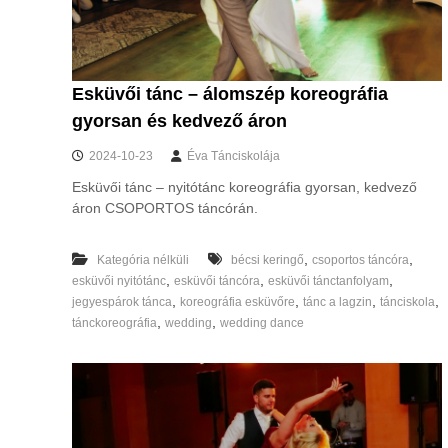
e
Esküvői tánc – álomszép koreográfia
gyorsan és kedvező áron
2024-10-23
Éva Tánciskolája
Esküvői tánc – nyitótánc koreográfia gyorsan, kedvező
áron CSOPORTOS táncórán.
,
,
Kategória nélküli
bécsi keringő
csoportos táncóra
,
,
,
esküvői nyitótánc
esküvői táncóra
esküvői tánctanfolyam
,
,
,
,
jegyespárok tánca
koreográfia esküvőre
tánc a lagzin
tánciskola
,
,
tánckoreográfia
wedding
wedding dance