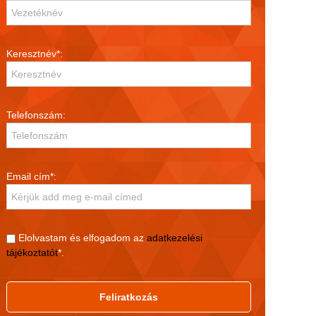
Keresztnév*:
Telefonszám:
Email cím*:
Elolvastam és elfogadom az
adatkezelési
tájékoztatót
*.
Feliratkozás