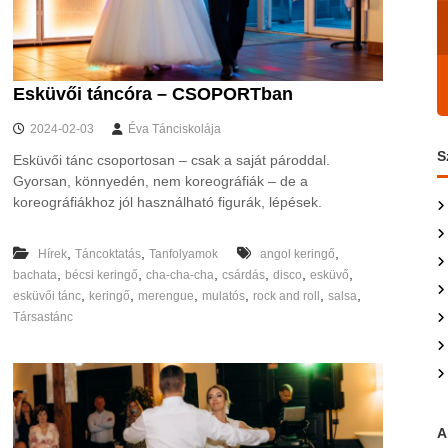
Esküvői táncóra – CSOPORTban
2024-02-03
Éva Tánciskolája
S
Esküvői tánc csoportosan – csak a saját pároddal.
Gyorsan, könnyedén, nem koreográfiák – de a
koreográfiákhoz jól használható figurák, lépések.
,
,
,
Hírek
Táncoktatás
Tanfolyamok
angol keringő
,
,
,
,
,
,
bachata
bécsi keringő
cha-cha-cha
csárdás
disco
esküvő
,
,
,
,
,
,
esküvői tánc
keringő
merengue
mulatós
rock and roll
salsa
Társastánc
A