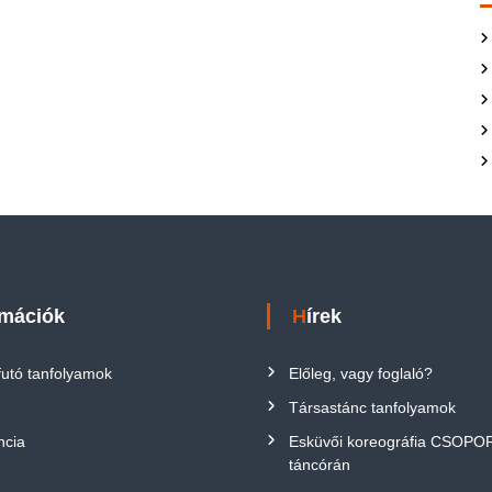
rmációk
Hírek
futó tanfolyamok
Előleg, vagy foglaló?
Társastánc tanfolyamok
ncia
Esküvői koreográfia CSOP
táncórán