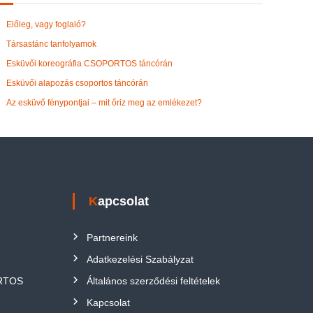
Előleg, vagy foglaló?
Társastánc tanfolyamok
Esküvői koreográfia CSOPORTOS táncórán
Esküvői alapozás csoportos táncórán
Az esküvő fénypontjai – mit őriz meg az emlékezet?
Kapcsolat
Partnereink
Adatkezelési Szabályzat
ORTOS
Általános szerződési feltételek
Kapcsolat