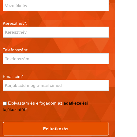
Keresztnév*:
Telefonszám:
Email cím*:
Elolvastam és elfogadom az
adatkezelési
tájékoztatót
*.
Feliratkozás