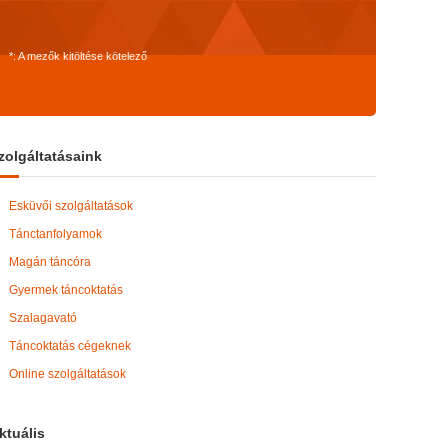
*: A mezők kitöltése kötelező
zolgáltatásaink
Esküvői szolgáltatások
Tánctanfolyamok
Magán táncóra
Gyermek táncoktatás
Szalagavató
Táncoktatás cégeknek
Online szolgáltatások
ktuális