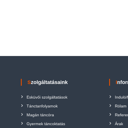
Szolgáltatásaink
Info
Esküvői szolgáltatások
Induló/
Tánctanfolyamok
Rólam
Magán táncóra
Refere
Gyermek táncoktatás
Árak