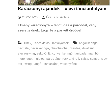
e
n
Karácsonyi ajándék – újévi tánctanfolyam
,
P
2022-11-25
Éva Tánciskolája
e
Élmény karácsonyra – tánctudás a pároddal, vagy
s
szeretteidnek. Légy Te a parkett ördöge!
t
m
e
,
,
,
Hírek
Táncoktatás
Tanfolyamok
angol keringő
g
,
,
,
,
,
bachata
bécsi keringő
cha-cha-cha
csárdás
divattánc
y
,
,
,
,
,
,
electroswing
esküvői tánc
jive
keringő
lambada
mambó
é
,
,
,
,
,
,
merengue
mulatós
páros tánc
rock and roll
salsa
samba
slow
b
,
,
,
,
fox
swing
tangó
Társastánc
versenytánc
e
n
é
s
o
n
l
i
n